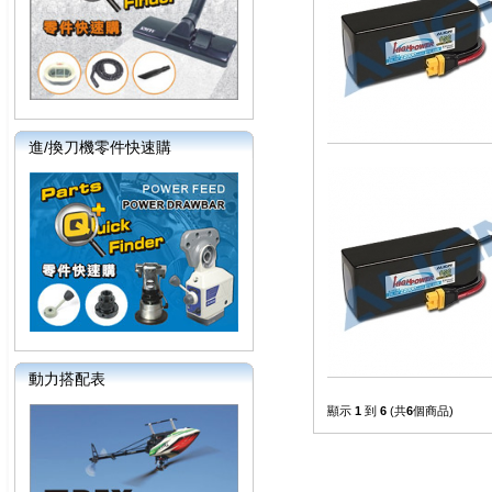
進/換刀機零件快速購
動力搭配表
顯示
1
到
6
(共
6
個商品)