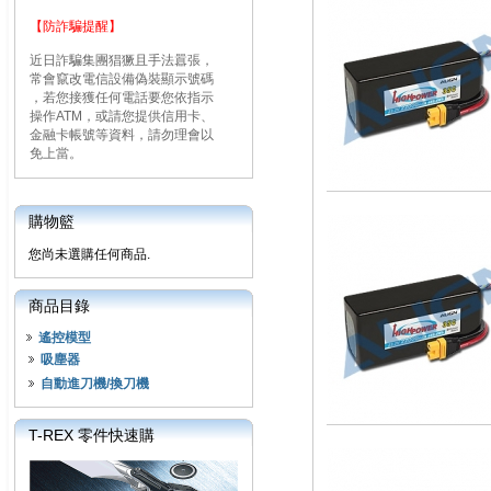
【防詐騙提醒】
近日詐騙集團猖獗且手法囂張，
常會竄改電信設備偽裝顯示號碼
，若您接獲任何電話要您依指示
操作ATM，或請您提供信用卡、
金融卡帳號等資料，請勿理會以
免上當。
購物籃
您尚未選購任何商品.
商品目錄
遙控模型
吸塵器
自動進刀機/換刀機
T-REX 零件快速購