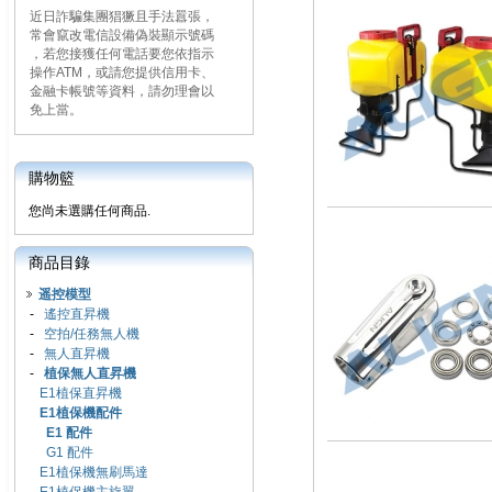
近日詐騙集團猖獗且手法囂張，
常會竄改電信設備偽裝顯示號碼
，若您接獲任何電話要您依指示
操作ATM，或請您提供信用卡、
金融卡帳號等資料，請勿理會以
免上當。
購物籃
您尚未選購任何商品.
商品目錄
遥控模型
-
遙控直昇機
-
空拍/任務無人機
-
無人直昇機
-
植保無人直昇機
E1植保直昇機
E1植保機配件
E1 配件
G1 配件
E1植保機無刷馬達