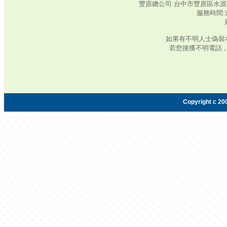
豐原總公司:台中市豐原區水源路345號‧
服務時間:週
如果有不明人士偽裝
若您接獲不明電話
Copyright c 