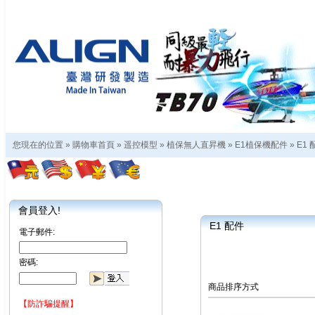
您現在的位置 »
購物車首頁
»
遥控模型
»
植保無人直昇機
»
E1植保機配件
»
E1 
會員登入!
E1 配件
電子郵件:
密碼:
商品排序方式
【防詐騙提醒】