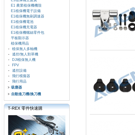
E1植保機主旋翼
E1 農業植保機機殼
E1植保機電子設備
E1植保機無刷調速器
E1植保機電池
E1植保機充電器
E1植保機螺絲零件包
平板顯示器
植保機用品
-
植保無人多軸機
-
遙控/無人割草機
-
DJI植保無人機
-
FPV
-
遙控設備
-
飛行模擬器
-
飛行用品
吸塵器
自動進刀機/換刀機
T-REX 零件快速購