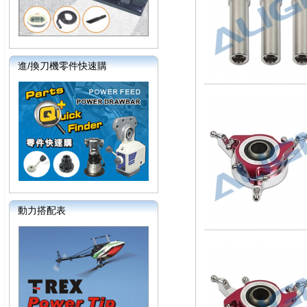
進/換刀機零件快速購
動力搭配表