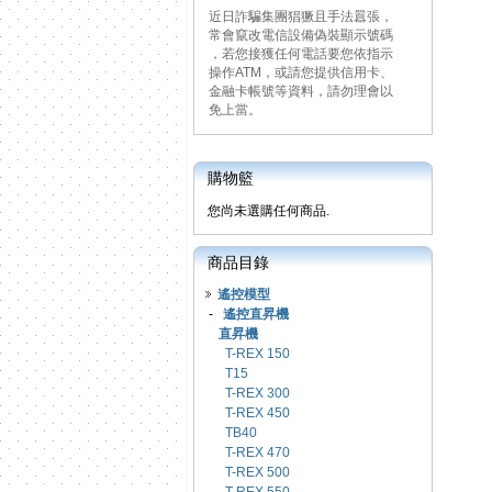
近日詐騙集團猖獗且手法囂張，
常會竄改電信設備偽裝顯示號碼
，若您接獲任何電話要您依指示
操作ATM，或請您提供信用卡、
金融卡帳號等資料，請勿理會以
免上當。
購物籃
您尚未選購任何商品.
商品目錄
遙控模型
-
遙控直昇機
直昇機
T-REX 150
T15
T-REX 300
T-REX 450
TB40
T-REX 470
T-REX 500