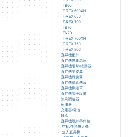
T-REX 550
TB60
T-REX 600XN
T-REX 650
T-REX 700
TB70
TN70
T-REX 700XN
T-REX 760
T-REX 800
直昇機配件
直昇機無刷馬達
直昇機引擎/啟動器
直昇機主旋翼
直昇機尾旋翼
直昇機像真機殼
直昇機機頭罩
直昇機電子設備
無刷調速器
伺服器
充電器/電池
軸承
直昇機螺絲零件包
-
空拍/任務無人機
-
無人直昇機