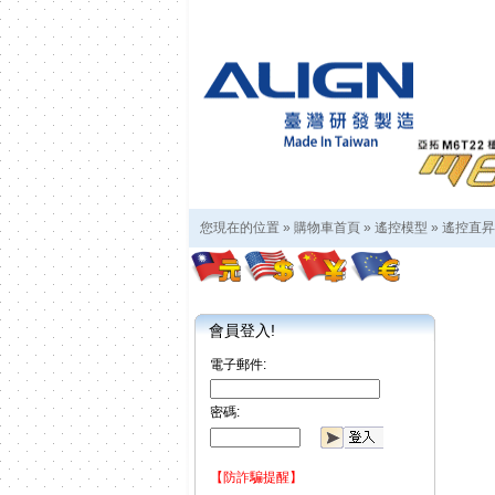
您現在的位置 »
購物車首頁
»
遙控模型
»
遙控直昇
會員登入!
電子郵件:
密碼:
【防詐騙提醒】