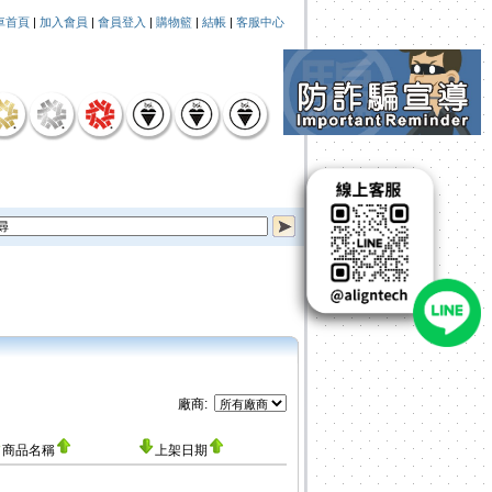
車首頁
|
加入會員
|
會員登入
|
購物籃
|
結帳
|
客服中心
廠商:
商品名稱
上架日期