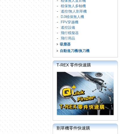
-
植保無人直昇機
-
植保無人多軸機
-
遙控/無人割草機
-
DJI植保無人機
-
FPV穿越機
-
遙控設備
-
飛行模擬器
-
飛行用品
吸塵器
自動進刀機/換刀機
T-REX 零件快速購
割草機零件快速購