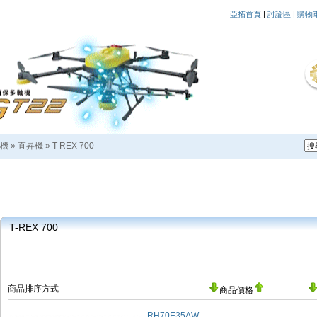
亞拓首頁
|
討論區
|
購物
機
»
直昇機
»
T-REX 700
T-REX 700
商品排序方式
商品價格
RH70E35AW