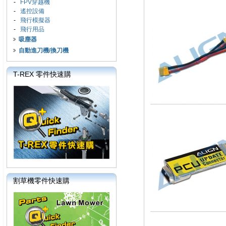
-
FPV穿越機
-
遙控設備
-
飛行模擬器
-
飛行用品
吸塵器
自動進刀機/換刀機
T-REX 零件快速購
割草機零件快速購