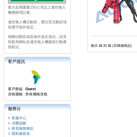
最大起飛重量250公克以上遙控無人
機應辦理註冊。
遙控無人機活動前，應注意活動區域
與遵守操作規定。
相關活動區域及操作規定資訊，請見
民航局網站及遙控無人機圖資行動應
顯示
21
到
31
(共
31
個商品)
用程式。
客戶資訊
客戶群組 :
Guest
含稅價格 : 所有價格含稅
服務台
客服中心
消費提醒
會員服務條款
隱私權政策