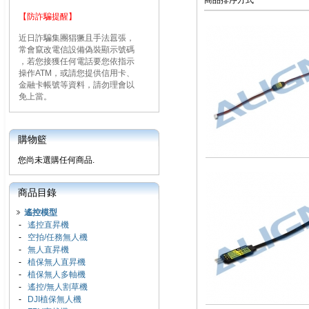
商品排序方式
【防詐騙提醒】
近日詐騙集團猖獗且手法囂張，
常會竄改電信設備偽裝顯示號碼
，若您接獲任何電話要您依指示
操作ATM，或請您提供信用卡、
金融卡帳號等資料，請勿理會以
免上當。
購物籃
您尚未選購任何商品.
商品目錄
遙控模型
-
遙控直昇機
-
空拍/任務無人機
-
無人直昇機
-
植保無人直昇機
-
植保無人多軸機
-
遙控/無人割草機
-
DJI植保無人機