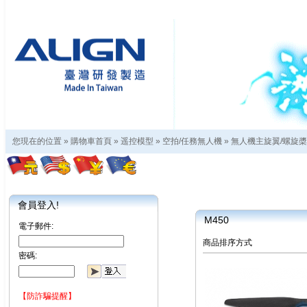
您現在的位置 »
購物車首頁
»
遥控模型
»
空拍/任務無人機
»
無人機主旋翼/螺旋槳
會員登入!
M450
電子郵件:
商品排序方式
密碼:
【防詐騙提醒】