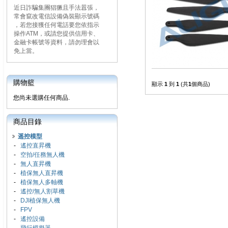
近日詐騙集團猖獗且手法囂張，
常會竄改電信設備偽裝顯示號碼
，若您接獲任何電話要您依指示
操作ATM，或請您提供信用卡、
金融卡帳號等資料，請勿理會以
免上當。
購物籃
顯示
1
到
1
(共
1
個商品)
您尚未選購任何商品.
商品目錄
遥控模型
-
遙控直昇機
-
空拍/任務無人機
-
無人直昇機
-
植保無人直昇機
-
植保無人多軸機
-
遙控/無人割草機
-
DJI植保無人機
-
FPV
-
遙控設備