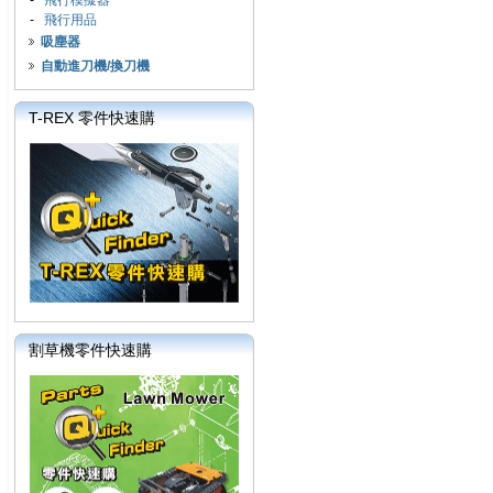
-
飛行模擬器
-
飛行用品
吸塵器
自動進刀機/換刀機
T-REX 零件快速購
割草機零件快速購