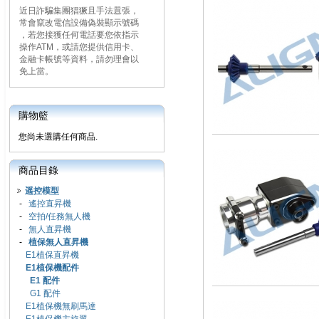
近日詐騙集團猖獗且手法囂張，
常會竄改電信設備偽裝顯示號碼
，若您接獲任何電話要您依指示
操作ATM，或請您提供信用卡、
金融卡帳號等資料，請勿理會以
免上當。
購物籃
您尚未選購任何商品.
商品目錄
遥控模型
-
遙控直昇機
-
空拍/任務無人機
-
無人直昇機
-
植保無人直昇機
E1植保直昇機
E1植保機配件
E1 配件
G1 配件
E1植保機無刷馬達