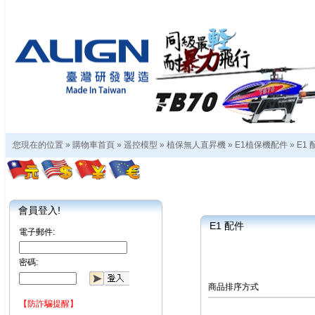
您現在的位置 »
購物車首頁
»
遥控模型
»
植保無人直昇機
»
E1植保機配件
»
E1 
會員登入!
E1 配件
電子郵件:
密碼:
商品排序方式
【防詐騙提醒】