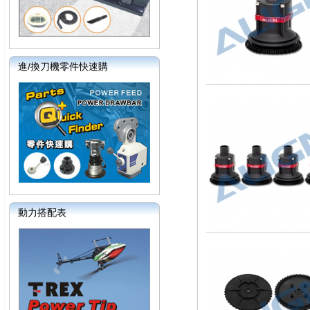
進/換刀機零件快速購
動力搭配表