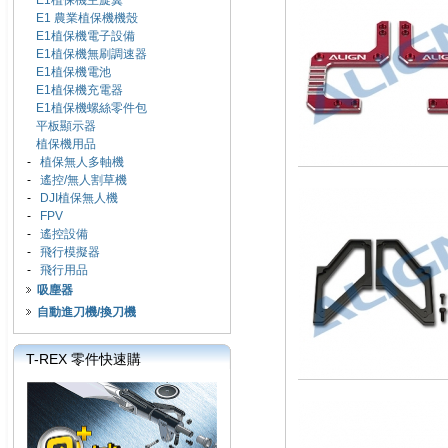
E1植保機主旋翼
E1 農業植保機機殼
E1植保機電子設備
E1植保機無刷調速器
E1植保機電池
E1植保機充電器
E1植保機螺絲零件包
平板顯示器
植保機用品
-
植保無人多軸機
-
遙控/無人割草機
-
DJI植保無人機
-
FPV
-
遙控設備
-
飛行模擬器
-
飛行用品
吸塵器
自動進刀機/換刀機
T-REX 零件快速購