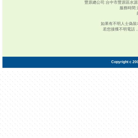
豐原總公司:台中市豐原區水源路345號‧
服務時間:週
如果有不明人士偽裝
若您接獲不明電話
Copyright c 