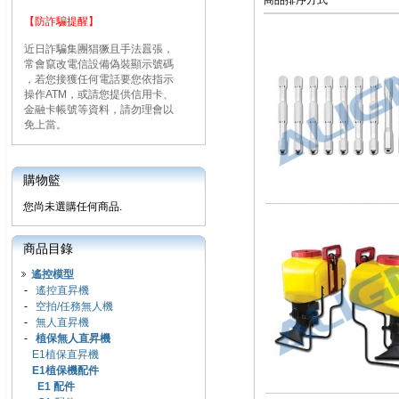
商品排序方式
【防詐騙提醒】
近日詐騙集團猖獗且手法囂張，
常會竄改電信設備偽裝顯示號碼
，若您接獲任何電話要您依指示
操作ATM，或請您提供信用卡、
金融卡帳號等資料，請勿理會以
免上當。
購物籃
您尚未選購任何商品.
商品目錄
遙控模型
-
遙控直昇機
-
空拍/任務無人機
-
無人直昇機
-
植保無人直昇機
E1植保直昇機
E1植保機配件
E1 配件