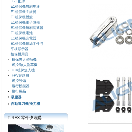
G1 配件
E1植保機無刷馬達
E1植保機主旋翼
E1植保機機殼
E1植保機電子設備
E1植保機無刷調速器
E1植保機電池
E1植保機充電器
E1植保機螺絲零件包
平板顯示器
植保機用品
-
植保無人多軸機
-
遙控/無人割草機
-
DJI植保無人機
-
FPV穿越機
-
遙控設備
-
飛行模擬器
-
飛行用品
吸塵器
自動進刀機/換刀機
T-REX 零件快速購