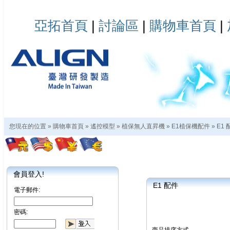
亞拓首頁
|
討論區
|
購物車首頁
|
您現在的位置 »
購物車首頁
»
遙控模型
»
植保無人直昇機
»
E1植保機配件
»
E1 
會員登入!
E1 配件
電子郵件:
密碼: