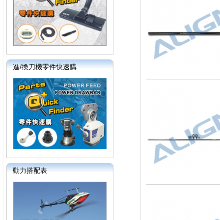
進/換刀機零件快速購
動力搭配表