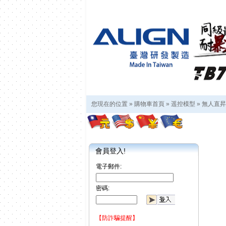
您現在的位置 »
購物車首頁
»
遥控模型
»
無人直昇
會員登入!
電子郵件:
密碼:
【防詐騙提醒】