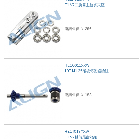
E1 V2二旋翼主旋翼夾座
建議售價:￥ 286
HE1G011XXW
19T M1.25尾後傳動齒輪組
建議售價:￥ 183
HE1T018XXW
E1 V2軸傳尾齒箱組