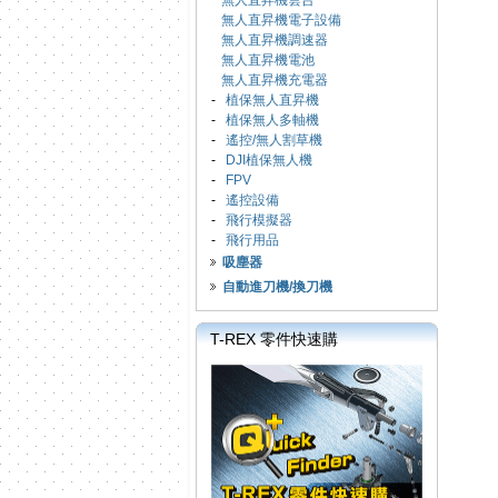
無人直昇機雲台
無人直昇機電子設備
無人直昇機調速器
無人直昇機電池
無人直昇機充電器
-
植保無人直昇機
-
植保無人多軸機
-
遙控/無人割草機
-
DJI植保無人機
-
FPV
-
遙控設備
-
飛行模擬器
-
飛行用品
吸塵器
自動進刀機/換刀機
T-REX 零件快速購