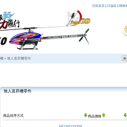
亞拓首頁
|
討論區
|
購物
機
»
無人直昇機零件
無人直昇機零件
商品排序方式
商品價格
HE1H015XXW