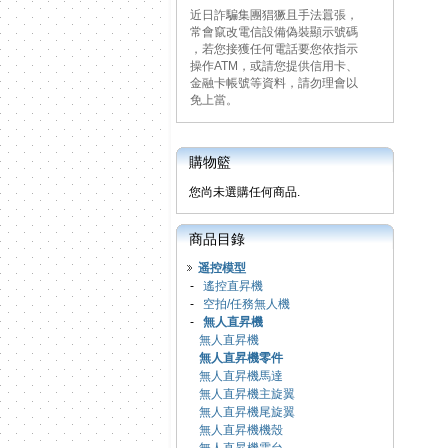
近日詐騙集團猖獗且手法囂張，
常會竄改電信設備偽裝顯示號碼
，若您接獲任何電話要您依指示
操作ATM，或請您提供信用卡、
金融卡帳號等資料，請勿理會以
免上當。
購物籃
您尚未選購任何商品.
商品目錄
遥控模型
-
遙控直昇機
-
空拍/任務無人機
-
無人直昇機
無人直昇機
無人直昇機零件
無人直昇機馬達
無人直昇機主旋翼
無人直昇機尾旋翼
無人直昇機機殼