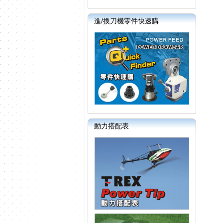
進/換刀機零件快速購
動力搭配表