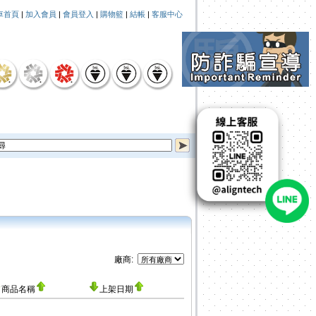
車首頁
|
加入會員
|
會員登入
|
購物籃
|
結帳
|
客服中心
廠商:
商品名稱
上架日期