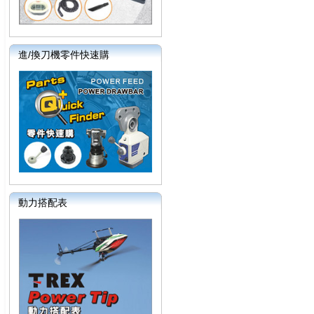
進/換刀機零件快速購
動力搭配表