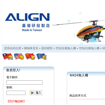
您現在的位置 »
購物車首頁
»
遥控模型
»
空拍/任務無人機
»
空拍/任務無人機
»
M
會員登入!
M424無人機
電子郵件:
密碼:
商品排序方式
【防詐騙提醒】