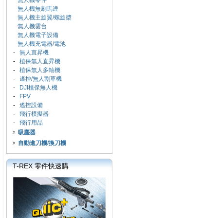
無人機零件
無人機無刷馬達
無人機主旋翼/螺旋槳
無人機雲台
無人機電子設備
無人機充電器/電池
-
無人直昇機
-
植保無人直昇機
-
植保無人多軸機
-
遙控/無人割草機
-
DJI植保無人機
-
FPV
-
遙控設備
-
飛行模擬器
-
飛行用品
吸塵器
自動進刀機/換刀機
T-REX 零件快速購