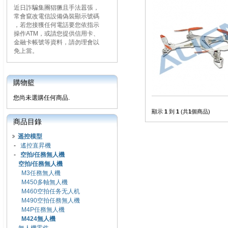
近日詐騙集團猖獗且手法囂張，
常會竄改電信設備偽裝顯示號碼
，若您接獲任何電話要您依指示
操作ATM，或請您提供信用卡、
金融卡帳號等資料，請勿理會以
免上當。
購物籃
您尚未選購任何商品.
顯示
1
到
1
(共
1
個商品)
商品目錄
遥控模型
-
遙控直昇機
-
空拍/任務無人機
空拍/任務無人機
M3任務無人機
M450多軸無人機
M460空拍任务无人机
M490空拍任務無人機
M4P任務無人機
M424無人機