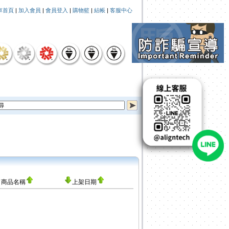
車首頁
|
加入會員
|
會員登入
|
購物籃
|
結帳
|
客服中心
商品名稱
上架日期