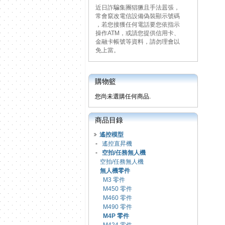
近日詐騙集團猖獗且手法囂張，
常會竄改電信設備偽裝顯示號碼
，若您接獲任何電話要您依指示
操作ATM，或請您提供信用卡、
金融卡帳號等資料，請勿理會以
免上當。
購物籃
您尚未選購任何商品.
商品目錄
遙控模型
-
遙控直昇機
-
空拍/任務無人機
空拍/任務無人機
無人機零件
M3 零件
M450 零件
M460 零件
M490 零件
M4P 零件