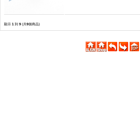
顯示
1
到
9
(共
9
個商品)