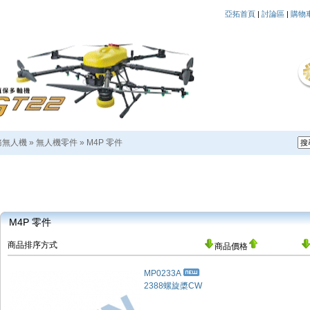
亞拓首頁
|
討論區
|
購物
務無人機
»
無人機零件
»
M4P 零件
M4P 零件
商品排序方式
商品價格
MP0233A
2388螺旋槳CW