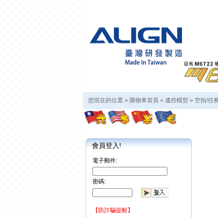
您現在的位置 »
購物車首頁
»
遙控模型
»
空拍/任
會員登入!
電子郵件:
密碼:
【防詐騙提醒】