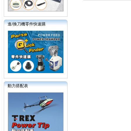
進/換刀機零件快速購
動力搭配表