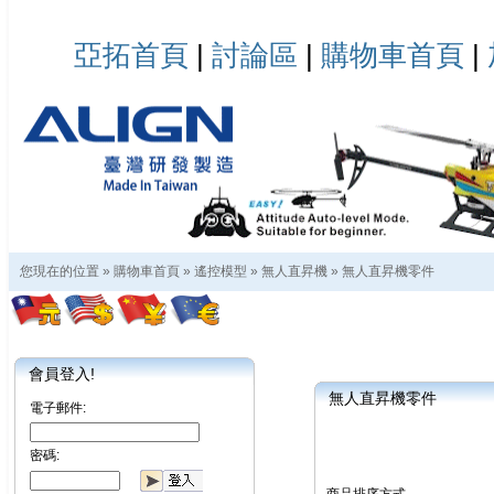
亞拓首頁
|
討論區
|
購物車首頁
|
您現在的位置 »
購物車首頁
»
遙控模型
»
無人直昇機
»
無人直昇機零件
會員登入!
無人直昇機零件
電子郵件:
密碼: