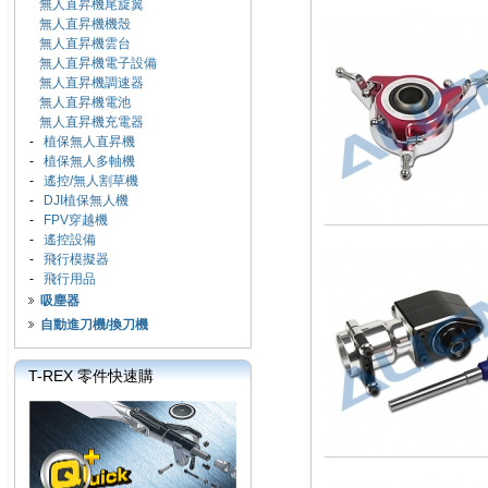
無人直昇機尾旋翼
無人直昇機機殼
無人直昇機雲台
無人直昇機電子設備
無人直昇機調速器
無人直昇機電池
無人直昇機充電器
-
植保無人直昇機
-
植保無人多軸機
-
遙控/無人割草機
-
DJI植保無人機
-
FPV穿越機
-
遙控設備
-
飛行模擬器
-
飛行用品
吸塵器
自動進刀機/換刀機
T-REX 零件快速購