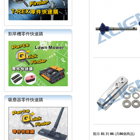
割草機零件快速購
吸塵器零件快速購
顯示
81
到
86
(共
86
個商品)