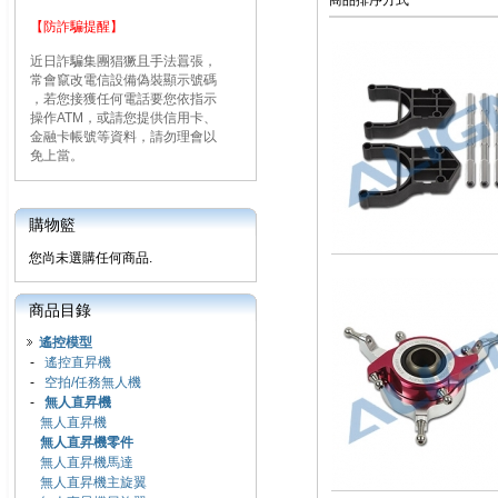
商品排序方式
【防詐騙提醒】
近日詐騙集團猖獗且手法囂張，
常會竄改電信設備偽裝顯示號碼
，若您接獲任何電話要您依指示
操作ATM，或請您提供信用卡、
金融卡帳號等資料，請勿理會以
免上當。
購物籃
您尚未選購任何商品.
商品目錄
遙控模型
-
遙控直昇機
-
空拍/任務無人機
-
無人直昇機
無人直昇機
無人直昇機零件
無人直昇機馬達
無人直昇機主旋翼