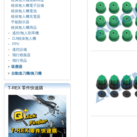
植保無人機無刷馬達
植保無人機電子設備
植保無人機電池
植保無人機充電器
平板顯示器
植保無人機用品
-
遙控/無人割草機
-
DJI植保無人機
-
FPV
-
遙控設備
-
飛行模擬器
-
飛行用品
吸塵器
自動進刀機/換刀機
T-REX 零件快速購