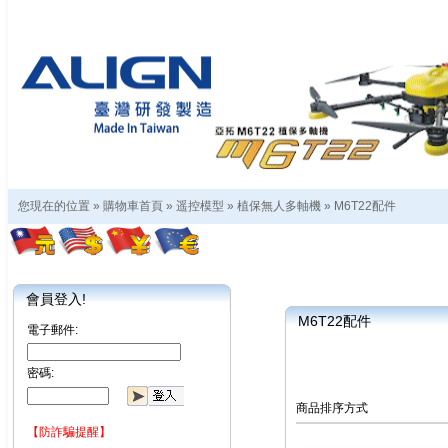
您現在的位置 »
購物車首頁
»
遥控模型
»
植保無人多軸機
»
M6T22配件
會員登入!
M6T22配件
電子郵件:
密碼:
商品排序方式
【防詐騙提醒】