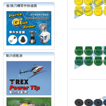
進/換刀機零件快速購
動力搭配表