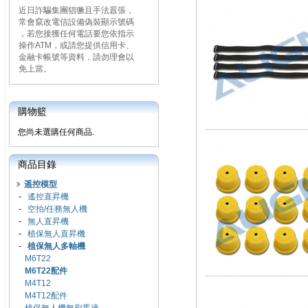
近日詐騙集團猖獗且手法囂張，
常會竄改電信設備偽裝顯示號碼
，若您接獲任何電話要您依指示
操作ATM，或請您提供信用卡、
金融卡帳號等資料，請勿理會以
免上當。
購物籃
您尚未選購任何商品.
商品目錄
遥控模型
-
遙控直昇機
-
空拍/任務無人機
-
無人直昇機
-
植保無人直昇機
-
植保無人多軸機
M6T22
M6T22配件
M4T12
M4T12配件