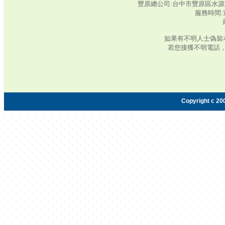
豐原總公司:台中市豐原區水源路345號‧
服務時間:週
如果有不明人士偽裝
若您接獲不明電話
Copyright c 