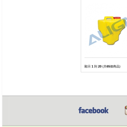
顯示
1
到
20
(共
65
個商品)