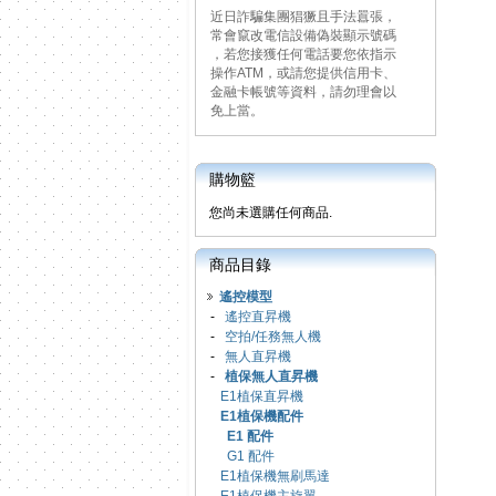
近日詐騙集團猖獗且手法囂張，
常會竄改電信設備偽裝顯示號碼
，若您接獲任何電話要您依指示
操作ATM，或請您提供信用卡、
金融卡帳號等資料，請勿理會以
免上當。
購物籃
您尚未選購任何商品.
商品目錄
遙控模型
-
遙控直昇機
-
空拍/任務無人機
-
無人直昇機
-
植保無人直昇機
E1植保直昇機
E1植保機配件
E1 配件
G1 配件
E1植保機無刷馬達