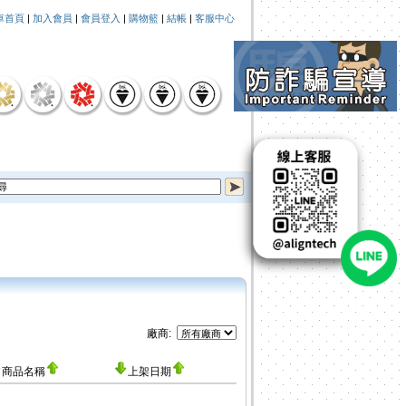
車首頁
|
加入會員
|
會員登入
|
購物籃
|
結帳
|
客服中心
廠商:
商品名稱
上架日期