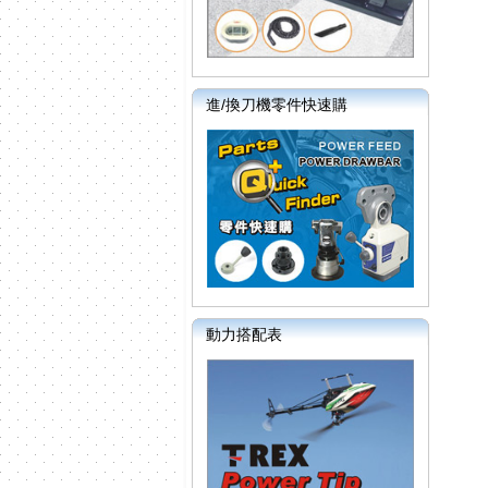
進/換刀機零件快速購
動力搭配表