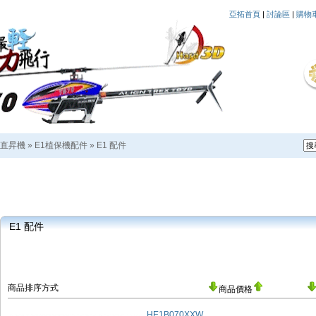
亞拓首頁
|
討論區
|
購物
直昇機
»
E1植保機配件
»
E1 配件
E1 配件
商品排序方式
商品價格
HE1B070XXW