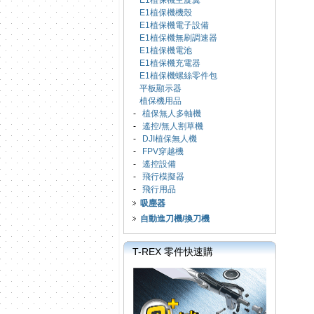
E1植保機主旋翼
E1植保機機殼
E1植保機電子設備
E1植保機無刷調速器
E1植保機電池
E1植保機充電器
E1植保機螺絲零件包
平板顯示器
植保機用品
-
植保無人多軸機
-
遙控/無人割草機
-
DJI植保無人機
-
FPV穿越機
-
遙控設備
-
飛行模擬器
-
飛行用品
吸塵器
自動進刀機/換刀機
T-REX 零件快速購