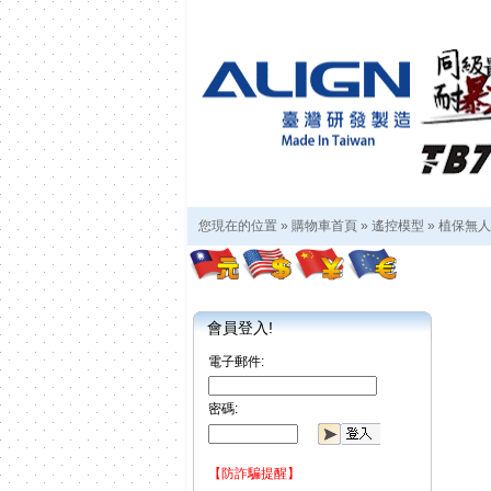
您現在的位置 »
購物車首頁
»
遙控模型
»
植保無人
會員登入!
電子郵件:
密碼:
【防詐騙提醒】