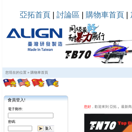
亞拓首頁
|
討論區
|
購物車首頁
|
您現在的位置 »
購物車首頁
會員登入!
您好
，歡迎來到 亞拓
。
最新商
電子郵件:
密碼: