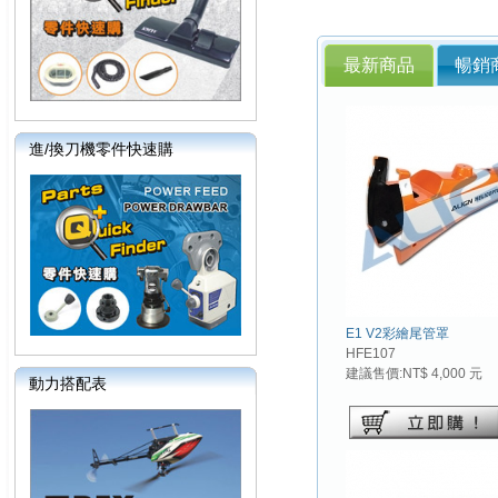
最新商品
暢銷
進/換刀機零件快速購
E1 V2彩繪尾管罩
HFE107
建議售價:NT$ 4,000 元
動力搭配表