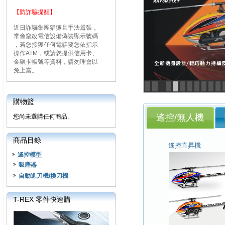
【防詐騙提醒】
近日詐騙集團猖獗且手法囂張，
常會竄改電信設備偽裝顯示號碼
，若您接獲任何電話要您依指示
操作ATM，或請您提供信用卡、
金融卡帳號等資料，請勿理會以
免上當。
<
>
購物籃
遙控/無人機
您尚未選購任何商品.
商品目錄
遙控直昇機
遙控模型
吸塵器
自動進刀機/換刀機
T-REX 零件快速購