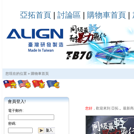
亞拓首頁
|
討論區
|
購物車首頁
|
您現在的位置 »
購物車首頁
會員登入!
您好
，歡迎來到 亞拓
。
最新商
電子郵件:
密碼: