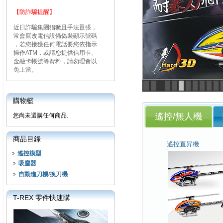
【防詐騙提醒】
近日詐騙集團猖獗且手法囂張，
常會竄改電信設備偽裝顯示號碼
，若您接獲任何電話要您依指示
操作ATM，或請您提供信用卡、
金融卡帳號等資料，請勿理會以
免上當。
<
>
購物籃
遙控/無人機
您尚未選購任何商品.
商品目錄
遙控直昇機
遙控模型
吸塵器
自動進刀機/換刀機
T-REX 零件快速購