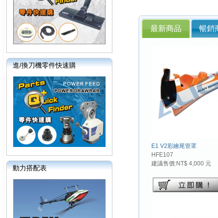
最新商品
暢銷
進/換刀機零件快速購
E1 V2彩繪尾管罩
HFE107
建議售價:NT$ 4,000 元
動力搭配表