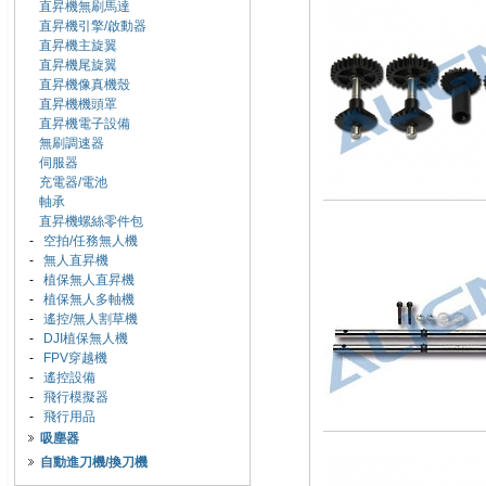
直昇機無刷馬達
直昇機引擎/啟動器
直昇機主旋翼
直昇機尾旋翼
直昇機像真機殼
直昇機機頭罩
直昇機電子設備
無刷調速器
伺服器
充電器/電池
軸承
直昇機螺絲零件包
-
空拍/任務無人機
-
無人直昇機
-
植保無人直昇機
-
植保無人多軸機
-
遙控/無人割草機
-
DJI植保無人機
-
FPV穿越機
-
遙控設備
-
飛行模擬器
-
飛行用品
吸塵器
自動進刀機/換刀機