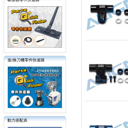
進/換刀機零件快速購
動力搭配表