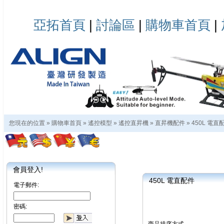
亞拓首頁
|
討論區
|
購物車首頁
|
您現在的位置 »
購物車首頁
»
遙控模型
»
遙控直昇機
»
直昇機配件
»
450L 電直
會員登入!
450L 電直配件
電子郵件:
密碼: