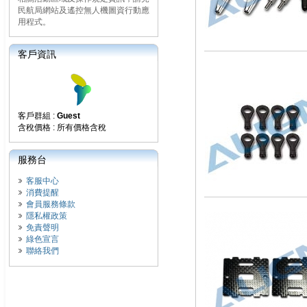
民航局網站及遙控無人機圖資行動應
用程式。
客戶資訊
客戶群組 :
Guest
含稅價格 : 所有價格含稅
服務台
客服中心
消費提醒
會員服務條款
隱私權政策
免責聲明
綠色宣言
聯絡我們