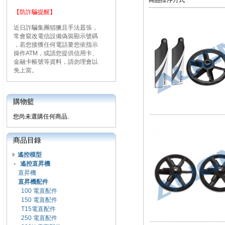
商品排序方式
【防詐騙提醒】
近日詐騙集團猖獗且手法囂張，
常會竄改電信設備偽裝顯示號碼
，若您接獲任何電話要您依指示
操作ATM，或請您提供信用卡、
金融卡帳號等資料，請勿理會以
免上當。
購物籃
您尚未選購任何商品.
商品目錄
遙控模型
-
遙控直昇機
直昇機
直昇機配件
100 電直配件
150 電直配件
T15電直配件
250 電直配件