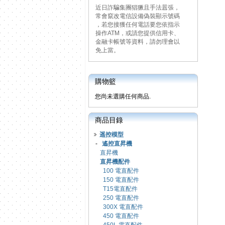
近日詐騙集團猖獗且手法囂張，
常會竄改電信設備偽裝顯示號碼
，若您接獲任何電話要您依指示
操作ATM，或請您提供信用卡、
金融卡帳號等資料，請勿理會以
免上當。
購物籃
您尚未選購任何商品.
商品目錄
遥控模型
-
遙控直昇機
直昇機
直昇機配件
100 電直配件
150 電直配件
T15電直配件
250 電直配件
300X 電直配件
450 電直配件