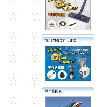
進/換刀機零件快速購
動力搭配表