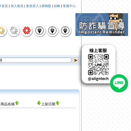
車首頁
|
加入會員
|
會員登入
|
購物籃
|
結帳
|
客服中心
商品名稱
上架日期