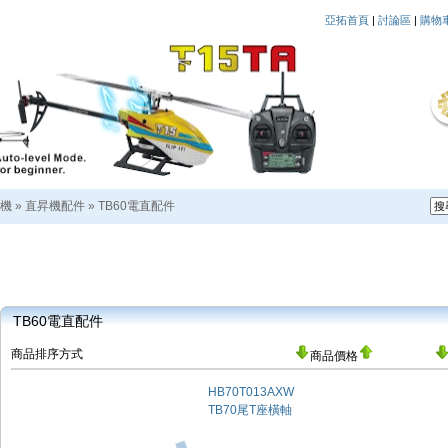
亞拓首頁
|
討論區
|
購物
機
»
直昇機配件
»
TB60電直配件
TB60電直配件
商品排序方式
商品價格
HB70T013AXW
TB70尾T座橫軸