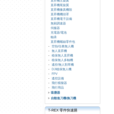
直昇機主旋翼
直昇機尾旋翼
直昇機像真機殼
直昇機機頭罩
直昇機電子設備
無刷調速器
伺服器
充電器/電池
軸承
直昇機螺絲零件包
-
空拍/任務無人機
-
無人直昇機
-
植保無人直昇機
-
植保無人多軸機
-
遙控/無人割草機
-
DJI植保無人機
-
FPV
-
遙控設備
-
飛行模擬器
-
飛行用品
吸塵器
自動進刀機/換刀機
T-REX 零件快速購