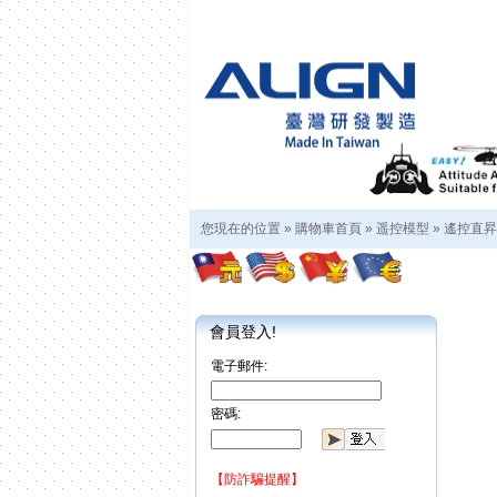
您現在的位置 »
購物車首頁
»
遥控模型
»
遙控直昇
會員登入!
電子郵件:
密碼:
【防詐騙提醒】