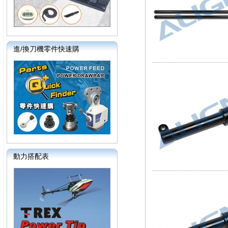
進/換刀機零件快速購
動力搭配表