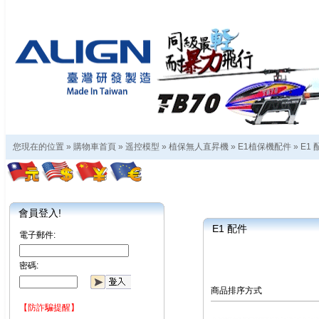
您現在的位置 »
購物車首頁
»
遥控模型
»
植保無人直昇機
»
E1植保機配件
»
E1 
會員登入!
E1 配件
電子郵件:
密碼:
商品排序方式
【防詐騙提醒】