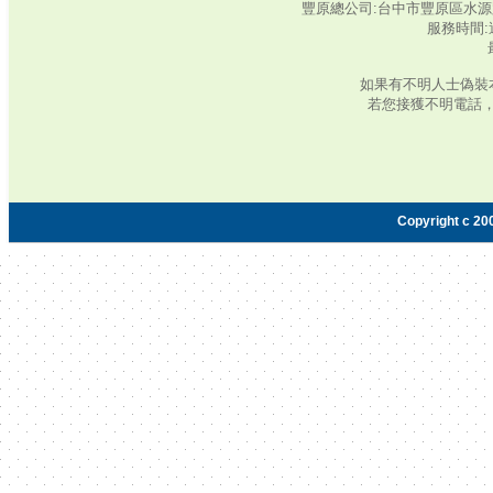
豐原總公司:台中市豐原區水源路345號‧
服務時間:週
如果有不明人士偽裝
若您接獲不明電話
Copyright c 