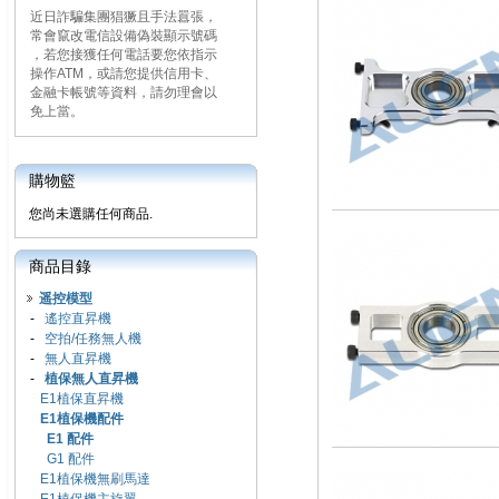
近日詐騙集團猖獗且手法囂張，
常會竄改電信設備偽裝顯示號碼
，若您接獲任何電話要您依指示
操作ATM，或請您提供信用卡、
金融卡帳號等資料，請勿理會以
免上當。
購物籃
您尚未選購任何商品.
商品目錄
遥控模型
-
遙控直昇機
-
空拍/任務無人機
-
無人直昇機
-
植保無人直昇機
E1植保直昇機
E1植保機配件
E1 配件
G1 配件
E1植保機無刷馬達