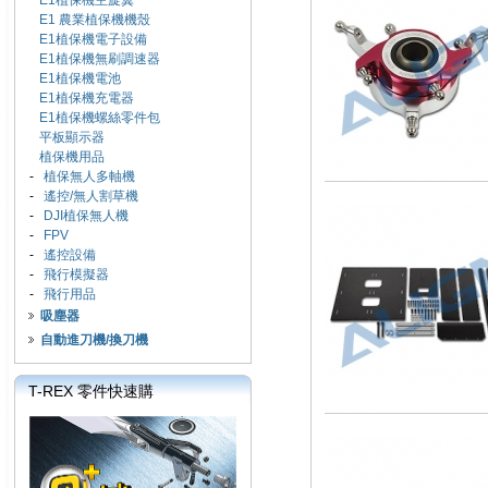
E1植保機主旋翼
E1 農業植保機機殼
E1植保機電子設備
E1植保機無刷調速器
E1植保機電池
E1植保機充電器
E1植保機螺絲零件包
平板顯示器
植保機用品
-
植保無人多軸機
-
遙控/無人割草機
-
DJI植保無人機
-
FPV
-
遙控設備
-
飛行模擬器
-
飛行用品
吸塵器
自動進刀機/換刀機
T-REX 零件快速購