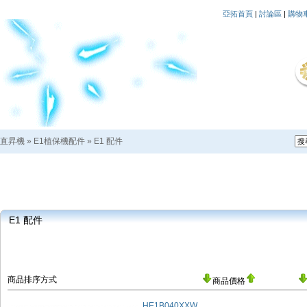
亞拓首頁
|
討論區
|
購物
直昇機
»
E1植保機配件
»
E1 配件
E1 配件
商品排序方式
商品價格
HE1B040XXW