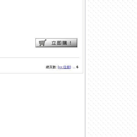
總頁數:
[<< 往前]
...
6