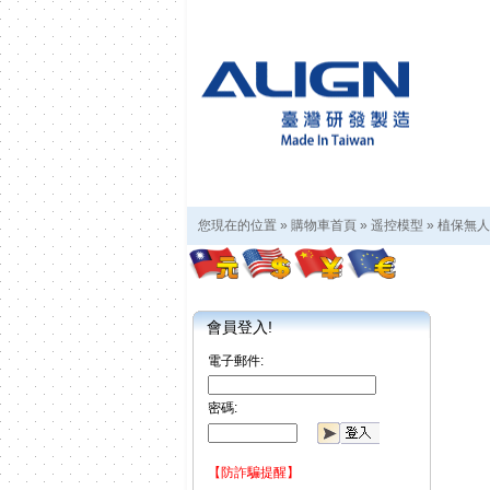
您現在的位置 »
購物車首頁
»
遥控模型
»
植保無人
會員登入!
電子郵件:
密碼:
【防詐騙提醒】