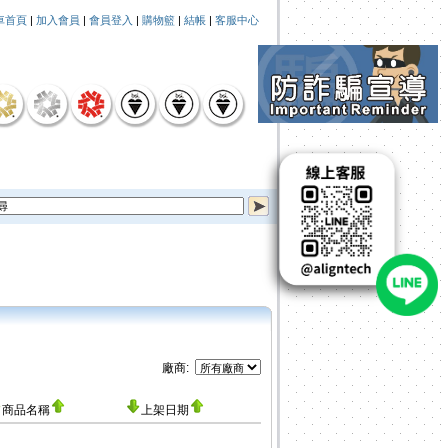
車首頁
|
加入會員
|
會員登入
|
購物籃
|
結帳
|
客服中心
廠商:
商品名稱
上架日期