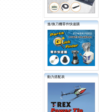
進/換刀機零件快速購
動力搭配表