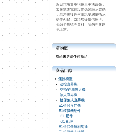
近日詐騙集團猖獗且手法囂張，
常會竄改電信設備偽裝顯示號碼
，若您接獲任何電話要您依指示
操作ATM，或請您提供信用卡、
金融卡帳號等資料，請勿理會以
免上當。
購物籃
您尚未選購任何商品.
商品目錄
遥控模型
-
遙控直昇機
-
空拍/任務無人機
-
無人直昇機
-
植保無人直昇機
E1植保直昇機
E1植保機配件
E1 配件
G1 配件
E1植保機無刷馬達