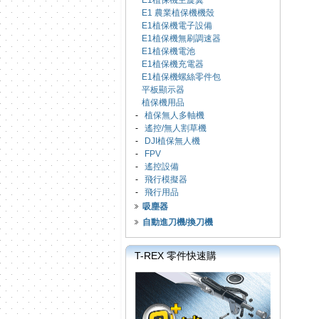
E1植保機主旋翼
E1 農業植保機機殼
E1植保機電子設備
E1植保機無刷調速器
E1植保機電池
E1植保機充電器
E1植保機螺絲零件包
平板顯示器
植保機用品
-
植保無人多軸機
-
遙控/無人割草機
-
DJI植保無人機
-
FPV
-
遙控設備
-
飛行模擬器
-
飛行用品
吸塵器
自動進刀機/換刀機
T-REX 零件快速購