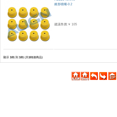
錐形噴嘴-0.2
建議售價:￥ 105
顯示
101
到
101
(共
101
個商品)