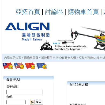
亞拓首頁
|
討論區
|
購物車首頁
|
您現在的位置 »
購物車首頁
»
遙控模型
»
空拍/任務無人機
»
空拍/任務無人機
»
M
會員登入!
M424無人機
電子郵件:
密碼: