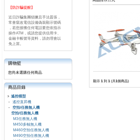
商品排序方式
【防詐騙提醒】
近日詐騙集團猖獗且手法囂張，
常會竄改電信設備偽裝顯示號碼
，若您接獲任何電話要您依指示
操作ATM，或請您提供信用卡、
金融卡帳號等資料，請勿理會以
免上當。
購物籃
您尚未選購任何商品.
顯示
1
到
1
(共
1
個商品)
商品目錄
遙控模型
-
遙控直昇機
-
空拍/任務無人機
空拍/任務無人機
M3任務無人機
M450多軸無人機
M460空拍任務無人機
M490空拍任務無人機