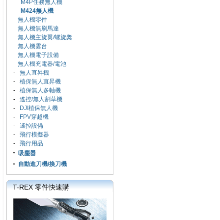
M4P任務無人機
M424無人機
無人機零件
無人機無刷馬達
無人機主旋翼/螺旋槳
無人機雲台
無人機電子設備
無人機充電器/電池
-
無人直昇機
-
植保無人直昇機
-
植保無人多軸機
-
遙控/無人割草機
-
DJI植保無人機
-
FPV穿越機
-
遙控設備
-
飛行模擬器
-
飛行用品
吸塵器
自動進刀機/換刀機
T-REX 零件快速購