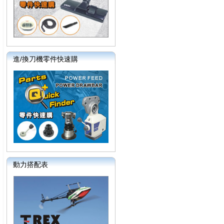
進/換刀機零件快速購
動力搭配表