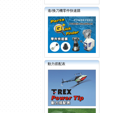
進/換刀機零件快速購
動力搭配表