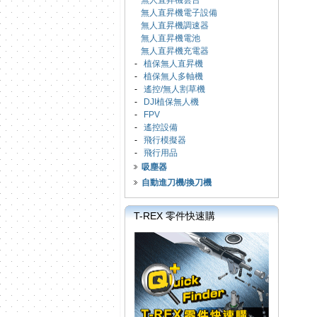
無人直昇機雲台
無人直昇機電子設備
無人直昇機調速器
無人直昇機電池
無人直昇機充電器
-
植保無人直昇機
-
植保無人多軸機
-
遙控/無人割草機
-
DJI植保無人機
-
FPV
-
遙控設備
-
飛行模擬器
-
飛行用品
吸塵器
自動進刀機/換刀機
T-REX 零件快速購