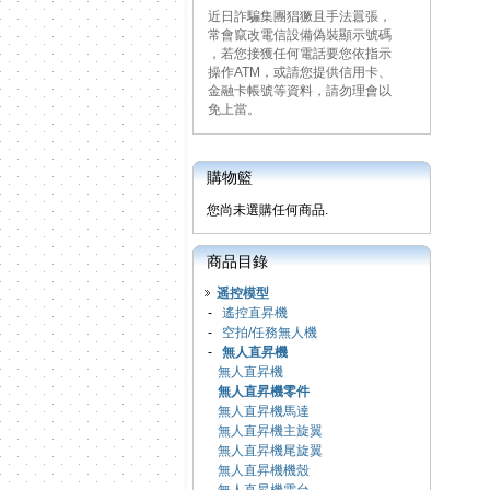
近日詐騙集團猖獗且手法囂張，
常會竄改電信設備偽裝顯示號碼
，若您接獲任何電話要您依指示
操作ATM，或請您提供信用卡、
金融卡帳號等資料，請勿理會以
免上當。
購物籃
您尚未選購任何商品.
商品目錄
遥控模型
-
遙控直昇機
-
空拍/任務無人機
-
無人直昇機
無人直昇機
無人直昇機零件
無人直昇機馬達
無人直昇機主旋翼
無人直昇機尾旋翼
無人直昇機機殼