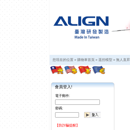
您現在的位置 »
購物車首頁
»
遥控模型
»
無人直昇
會員登入!
電子郵件:
密碼:
【防詐騙提醒】