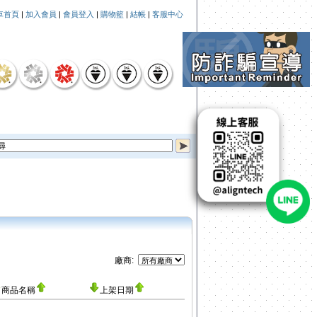
車首頁
|
加入會員
|
會員登入
|
購物籃
|
結帳
|
客服中心
廠商:
商品名稱
上架日期