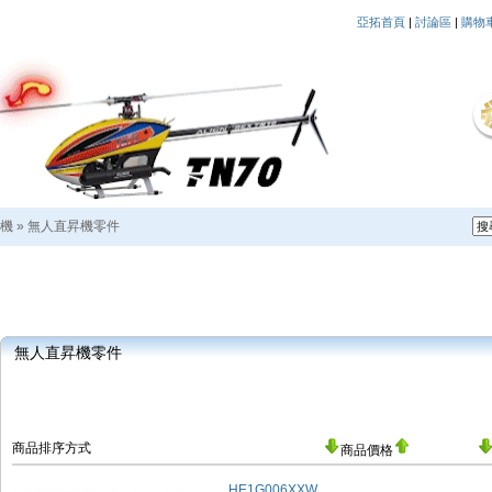
亞拓首頁
|
討論區
|
購物
機
»
無人直昇機零件
無人直昇機零件
商品排序方式
商品價格
HE1G006XXW