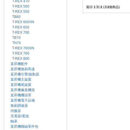
T-REX 470
T-REX 500
顯示
1
到
2
(共
2
個商品)
T-REX 550
TB60
T-REX 600XN
T-REX 650
T-REX 700
TB70
TN70
T-REX 700XN
T-REX 760
T-REX 800
直昇機配件
直昇機無刷馬達
直昇機引擎/啟動器
直昇機主旋翼
直昇機尾旋翼
直昇機像真機殼
直昇機機頭罩
直昇機電子設備
無刷調速器
伺服器
充電器/電池
軸承
直昇機螺絲零件包