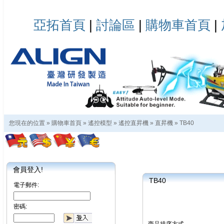
亞拓首頁
|
討論區
|
購物車首頁
|
您現在的位置 »
購物車首頁
»
遙控模型
»
遙控直昇機
»
直昇機
»
TB40
會員登入!
TB40
電子郵件:
密碼: