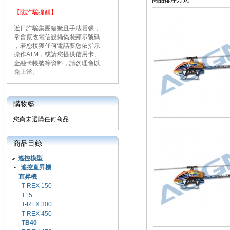
商品排序方式
【防詐騙提醒】
近日詐騙集團猖獗且手法囂張，
常會竄改電信設備偽裝顯示號碼
，若您接獲任何電話要您依指示
操作ATM，或請您提供信用卡、
金融卡帳號等資料，請勿理會以
免上當。
購物籃
您尚未選購任何商品.
商品目錄
遙控模型
-
遙控直昇機
直昇機
T-REX 150
T15
T-REX 300
T-REX 450
TB40