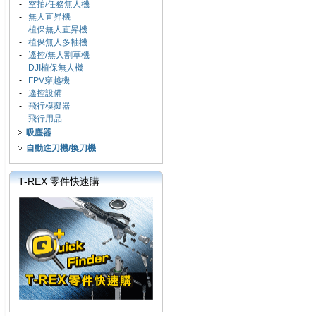
-
空拍/任務無人機
-
無人直昇機
-
植保無人直昇機
-
植保無人多軸機
-
遙控/無人割草機
-
DJI植保無人機
-
FPV穿越機
-
遙控設備
-
飛行模擬器
-
飛行用品
吸塵器
自動進刀機/換刀機
T-REX 零件快速購