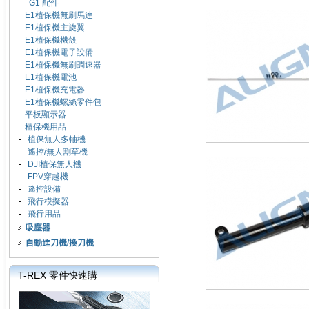
G1 配件
E1植保機無刷馬達
E1植保機主旋翼
E1植保機機殼
E1植保機電子設備
E1植保機無刷調速器
E1植保機電池
E1植保機充電器
E1植保機螺絲零件包
平板顯示器
植保機用品
-
植保無人多軸機
-
遙控/無人割草機
-
DJI植保無人機
-
FPV穿越機
-
遙控設備
-
飛行模擬器
-
飛行用品
吸塵器
自動進刀機/換刀機
T-REX 零件快速購