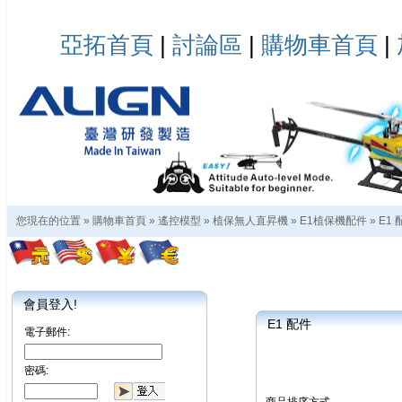
亞拓首頁
|
討論區
|
購物車首頁
|
您現在的位置 »
購物車首頁
»
遙控模型
»
植保無人直昇機
»
E1植保機配件
»
E1 
會員登入!
E1 配件
電子郵件:
密碼: