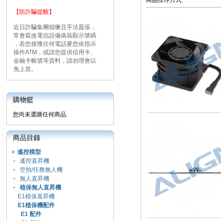
商品排序方式
【防詐騙提醒】
近日詐騙集團猖獗且手法囂張，
常會竄改電信設備偽裝顯示號碼
，若您接獲任何電話要您依指示
操作ATM，或請您提供信用卡、
金融卡帳號等資料，請勿理會以
免上當。
購物籃
您尚未選購任何商品.
商品目錄
遙控模型
-
遙控直昇機
-
空拍/任務無人機
-
無人直昇機
-
植保無人直昇機
E1植保直昇機
E1植保機配件
E1 配件