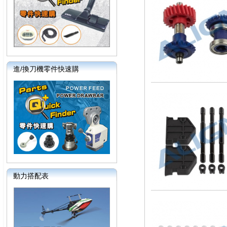
進/換刀機零件快速購
動力搭配表