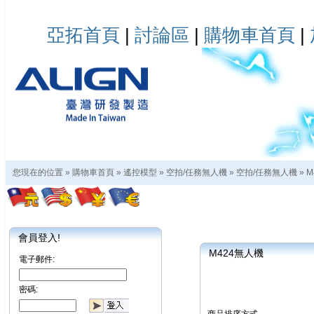
亞拓首頁
|
討論區
|
購物車首頁
|
您現在的位置 »
購物車首頁
»
遙控模型
»
空拍/任務無人機
»
空拍/任務無人機
»
M
會員登入!
M424無人機
電子郵件:
密碼: