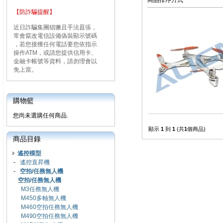
商品排序方式
【防詐騙提醒】
近日詐騙集團猖獗且手法囂張，
常會竄改電信設備偽裝顯示號碼
，若您接獲任何電話要您依指示
操作ATM，或請您提供信用卡、
金融卡帳號等資料，請勿理會以
免上當。
購物籃
您尚未選購任何商品.
顯示
1
到
1
(共
1
個商品)
商品目錄
遙控模型
-
遙控直昇機
-
空拍/任務無人機
空拍/任務無人機
M3任務無人機
M450多軸無人機
M460空拍任務無人機
M490空拍任務無人機