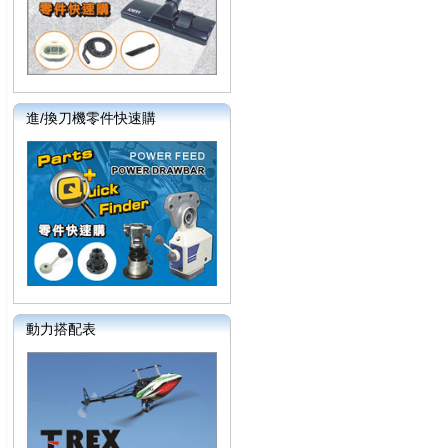
進/換刀機零件快速購
動力搭配表