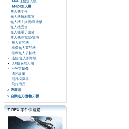
M4P任務無人機
M424無人機
無人機零件
無人機無刷馬達
無人機主旋翼/螺旋槳
無人機雲台
無人機電子設備
無人機充電器/電池
-
無人直昇機
-
植保無人直昇機
-
植保無人多軸機
-
遙控/無人割草機
-
DJI植保無人機
-
FPV穿越機
-
遙控設備
-
飛行模擬器
-
飛行用品
吸塵器
自動進刀機/換刀機
T-REX 零件快速購