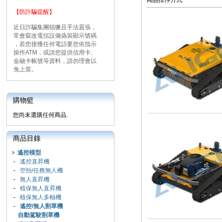
商品排序方式
【防詐騙提醒】
近日詐騙集團猖獗且手法囂張，
常會竄改電信設備偽裝顯示號碼
，若您接獲任何電話要您依指示
操作ATM，或請您提供信用卡、
金融卡帳號等資料，請勿理會以
免上當。
購物籃
您尚未選購任何商品.
商品目錄
遙控模型
-
遙控直昇機
-
空拍/任務無人機
-
無人直昇機
-
植保無人直昇機
-
植保無人多軸機
-
遙控/無人割草機
自動駕駛割草機