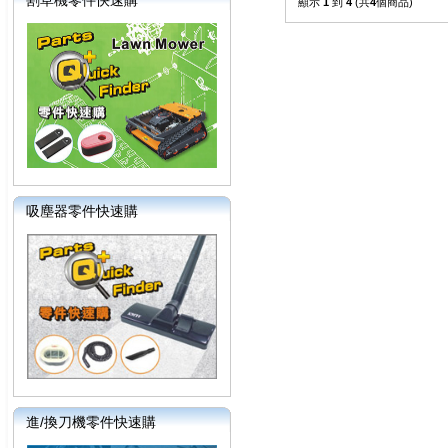
割草機零件快速購
顯示
1
到
4
(共
4
個商品)
吸塵器零件快速購
進/換刀機零件快速購