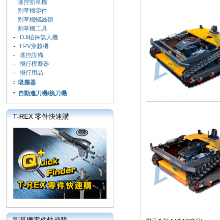
遙控割草機
割草機零件
割草機螺絲類
割草機工具
-
DJI植保無人機
-
FPV穿越機
-
遙控設備
-
飛行模擬器
-
飛行用品
吸塵器
自動進刀機/換刀機
T-REX 零件快速購