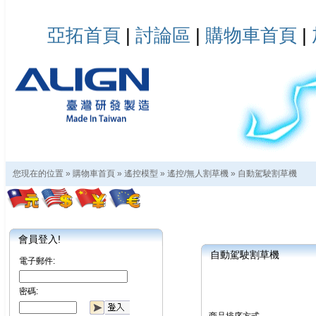
亞拓首頁
|
討論區
|
購物車首頁
|
您現在的位置 »
購物車首頁
»
遙控模型
»
遙控/無人割草機
»
自動駕駛割草機
會員登入!
自動駕駛割草機
電子郵件:
密碼: