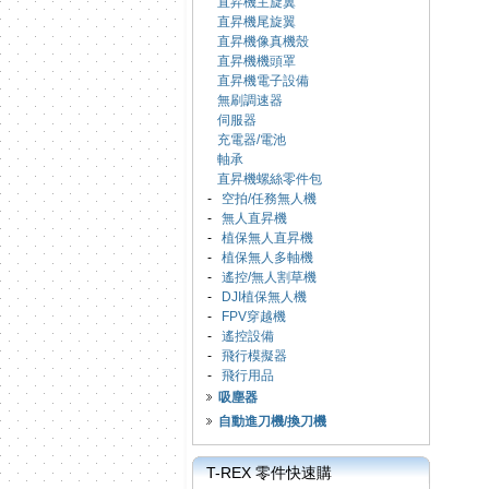
直昇機主旋翼
直昇機尾旋翼
直昇機像真機殼
直昇機機頭罩
直昇機電子設備
無刷調速器
伺服器
充電器/電池
軸承
直昇機螺絲零件包
-
空拍/任務無人機
-
無人直昇機
-
植保無人直昇機
-
植保無人多軸機
-
遙控/無人割草機
-
DJI植保無人機
-
FPV穿越機
-
遙控設備
-
飛行模擬器
-
飛行用品
吸塵器
自動進刀機/換刀機
T-REX 零件快速購