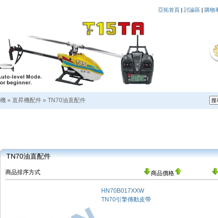
亞拓首頁
|
討論區
|
購物
機
»
直昇機配件
»
TN70油直配件
TN70油直配件
商品排序方式
商品價格
HN70B017XXW
TN70引擎傳動皮帶