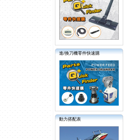
進/換刀機零件快速購
動力搭配表