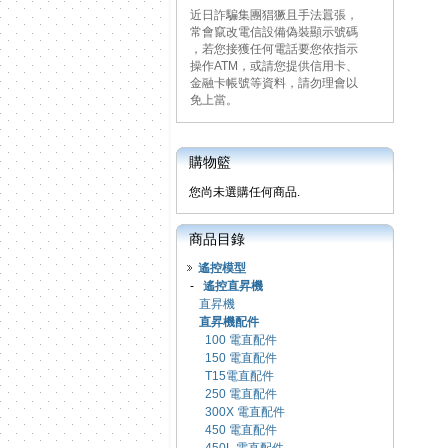
近日詐騙集團猖獗且手法囂張，
常會竄改電信設備偽裝顯示號碼
，若您接獲任何電話要您依指示
操作ATM，或請您提供信用卡、
金融卡帳號等資料，請勿理會以
免上當。
購物籃
您尚未選購任何商品.
商品目錄
遙控模型
-
遙控直昇機
直昇機
直昇機配件
100 電直配件
150 電直配件
T15電直配件
250 電直配件
300X 電直配件
450 電直配件