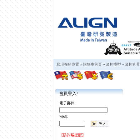
您現在的位置 »
購物車首頁
»
遙控模型
»
遙控直昇
會員登入!
電子郵件:
密碼:
【防詐騙提醒】