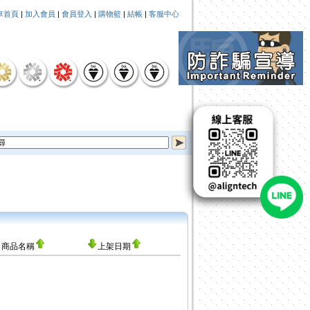
車首頁
|
加入會員
|
會員登入
|
購物籃
|
結帳
|
客服中心
商品名稱
上架日期