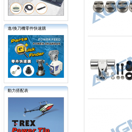
進/換刀機零件快速購
動力搭配表