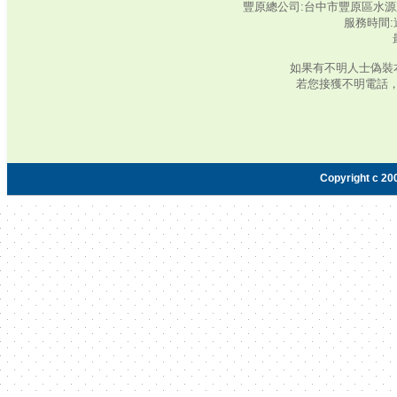
豐原總公司:台中市豐原區水源路345號‧
服務時間:週
如果有不明人士偽裝
若您接獲不明電話
Copyright c 