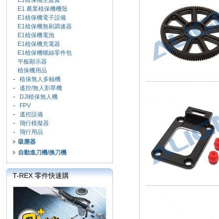
E1植保機主旋翼
E1 農業植保機機殼
E1植保機電子設備
E1植保機無刷調速器
E1植保機電池
E1植保機充電器
E1植保機螺絲零件包
平板顯示器
植保機用品
-
植保無人多軸機
-
遙控/無人割草機
-
DJI植保無人機
-
FPV
-
遙控設備
-
飛行模擬器
-
飛行用品
吸塵器
自動進刀機/換刀機
T-REX 零件快速購