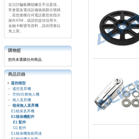
近日詐騙集團猖獗且手法囂張，
常會竄改電信設備偽裝顯示號碼
，若您接獲任何電話要您依指示
操作ATM，或請您提供信用卡、
金融卡帳號等資料，請勿理會以
免上當。
購物籃
您尚未選購任何商品.
商品目錄
遥控模型
-
遙控直昇機
-
空拍/任務無人機
-
無人直昇機
-
植保無人直昇機
E1植保直昇機
E1植保機配件
E1 配件
G1 配件
E1植保機無刷馬達