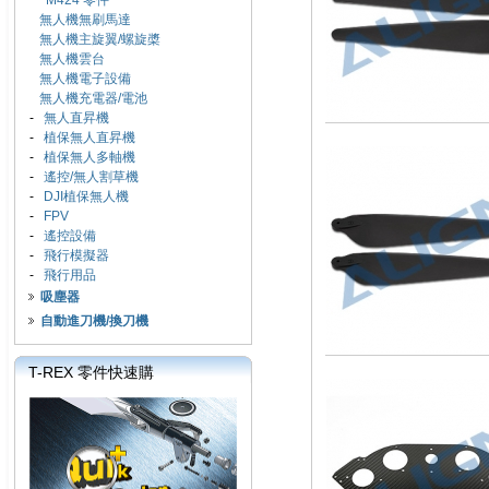
M424 零件
無人機無刷馬達
無人機主旋翼/螺旋槳
無人機雲台
無人機電子設備
無人機充電器/電池
-
無人直昇機
-
植保無人直昇機
-
植保無人多軸機
-
遙控/無人割草機
-
DJI植保無人機
-
FPV
-
遙控設備
-
飛行模擬器
-
飛行用品
吸塵器
自動進刀機/換刀機
T-REX 零件快速購