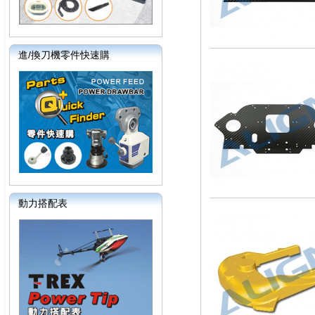
進/換刀機零件快速購
動力搭配表