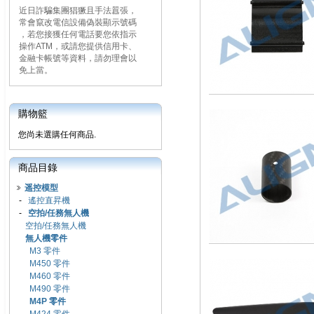
近日詐騙集團猖獗且手法囂張，
常會竄改電信設備偽裝顯示號碼
，若您接獲任何電話要您依指示
操作ATM，或請您提供信用卡、
金融卡帳號等資料，請勿理會以
免上當。
購物籃
您尚未選購任何商品.
商品目錄
遥控模型
-
遙控直昇機
-
空拍/任務無人機
空拍/任務無人機
無人機零件
M3 零件
M450 零件
M460 零件
M490 零件
M4P 零件