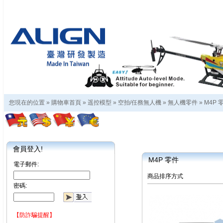
您現在的位置 »
購物車首頁
»
遥控模型
»
空拍/任務無人機
»
無人機零件
»
M4P 
會員登入!
M4P 零件
電子郵件:
商品排序方式
密碼:
【防詐騙提醒】