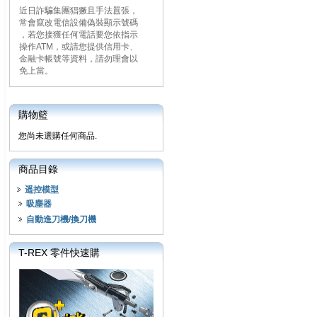
近日詐騙集團猖獗且手法囂張，
常會竄改電信設備偽裝顯示號碼
，若您接獲任何電話要您依指示
操作ATM，或請您提供信用卡、
金融卡帳號等資料，請勿理會以
免上當。
購物籃
您尚未選購任何商品.
商品目錄
遥控模型
吸塵器
自動進刀機/換刀機
T-REX 零件快速購