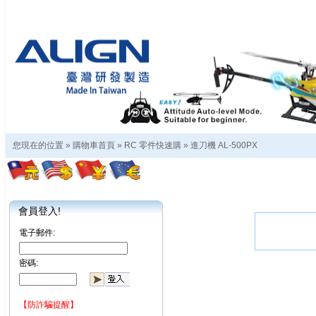
您現在的位置 »
購物車首頁
»
RC 零件快速購
»
進刀機 AL-500PX
會員登入!
電子郵件:
密碼:
【防詐騙提醒】