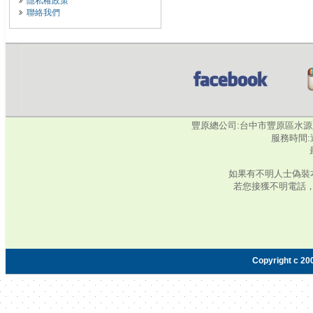
隱私權政策
聯絡我們
豐原總公司:台中市豐原區水源路345號‧
服務時間:週
如果有不明人士偽裝
若您接獲不明電話
Copyright c 