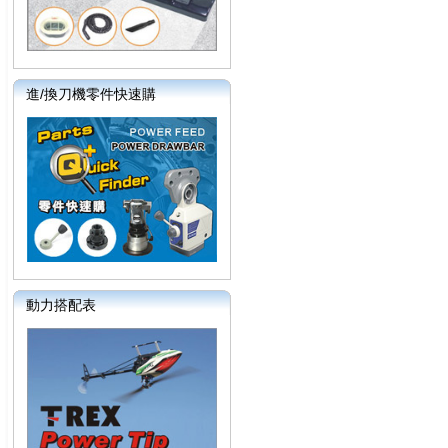
進/換刀機零件快速購
動力搭配表