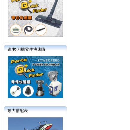
進/換刀機零件快速購
動力搭配表