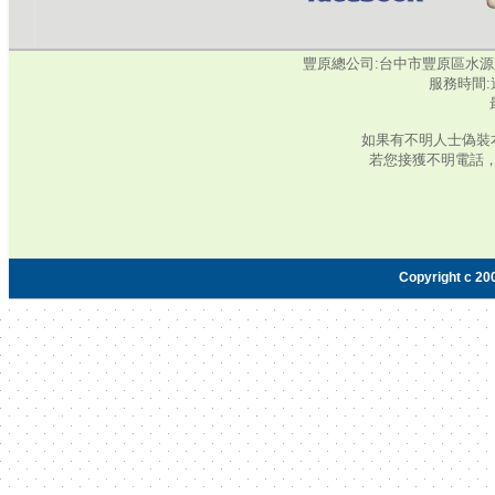
豐原總公司:台中市豐原區水源路345號‧
服務時間:週
如果有不明人士偽裝
若您接獲不明電話
Copyright c 