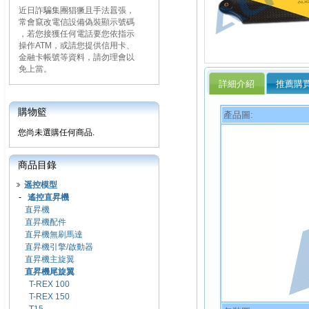
近日詐騙集團猖獗且手法囂張，
常會竄改電信設備偽裝顯示號碼
，若您接獲任何電話要您依指示
操作ATM，或請您提供信用卡、
金融卡帳號等資料，請勿理會以
免上當。
詳細介紹
推薦購
購物籃
產品圖:
您尚未選購任何商品.
商品目錄
遥控模型
-
遙控直昇機
直昇機
直昇機配件
直昇機無刷馬達
直昇機引擎/啟動器
直昇機主旋翼
直昇機尾旋翼
T-REX 100
T-REX 150