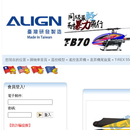
您現在的位置 »
購物車首頁
»
遥控模型
»
遙控直昇機
»
直昇機尾旋翼
»
T-REX 55
會員登入!
電子郵件:
密碼:
【防詐騙提醒】