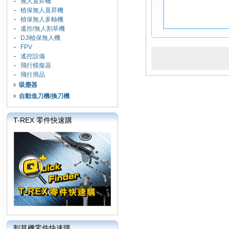
-
無人直昇機
-
植保無人直昇機
-
植保無人多軸機
-
遙控/無人割草機
-
DJI植保無人機
-
FPV
-
遙控設備
-
飛行模擬器
-
飛行用品
吸塵器
自動進刀機/換刀機
T-REX 零件快速購
割草機零件快速購