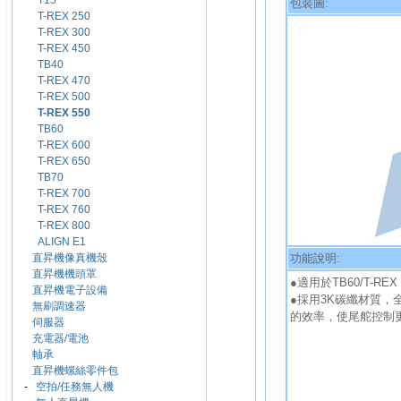
T15
包裝圖:
T-REX 250
T-REX 300
T-REX 450
TB40
T-REX 470
T-REX 500
T-REX 550
TB60
T-REX 600
T-REX 650
TB70
T-REX 700
T-REX 760
T-REX 800
ALIGN E1
功能說明:
直昇機像真機殼
直昇機機頭罩
●適用於TB60/T-REX 
直昇機電子設備
●採用3K碳纖材質
無刷調速器
的效率，使尾舵控制
伺服器
充電器/電池
軸承
直昇機螺絲零件包
-
空拍/任務無人機