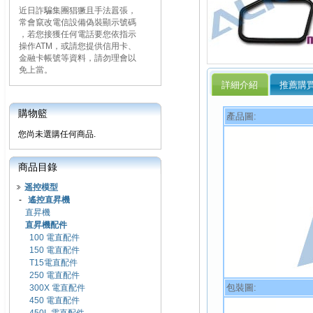
近日詐騙集團猖獗且手法囂張，
常會竄改電信設備偽裝顯示號碼
，若您接獲任何電話要您依指示
操作ATM，或請您提供信用卡、
金融卡帳號等資料，請勿理會以
免上當。
詳細介紹
推薦購
購物籃
產品圖:
您尚未選購任何商品.
商品目錄
遥控模型
-
遙控直昇機
直昇機
直昇機配件
100 電直配件
150 電直配件
T15電直配件
250 電直配件
包裝圖:
300X 電直配件
450 電直配件