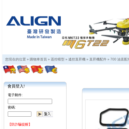
您現在的位置 »
購物車首頁
»
遥控模型
»
遙控直昇機
»
直昇機配件
»
700 油直配
會員登入!
電子郵件:
密碼:
【防詐騙提醒】