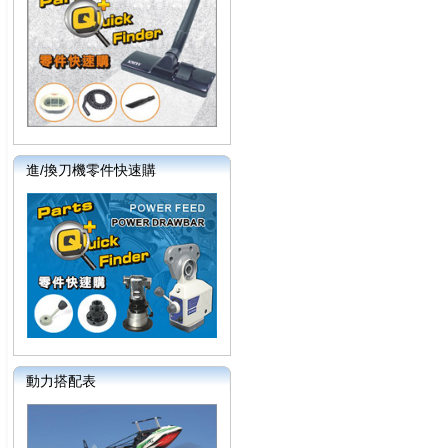
進/換刀機零件快速購
動力搭配表