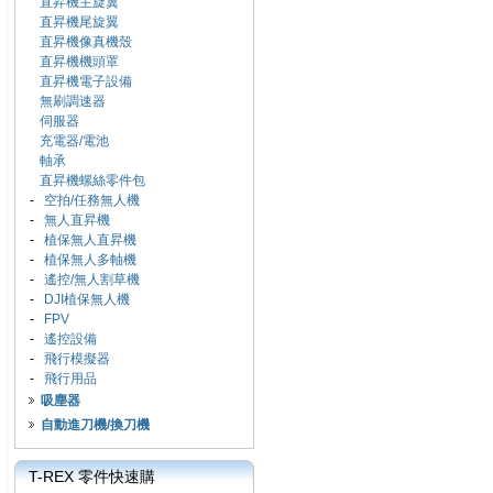
直昇機主旋翼
直昇機尾旋翼
直昇機像真機殼
直昇機機頭罩
直昇機電子設備
無刷調速器
伺服器
充電器/電池
軸承
直昇機螺絲零件包
-
空拍/任務無人機
-
無人直昇機
-
植保無人直昇機
-
植保無人多軸機
-
遙控/無人割草機
-
DJI植保無人機
-
FPV
-
遙控設備
-
飛行模擬器
-
飛行用品
吸塵器
自動進刀機/換刀機
T-REX 零件快速購