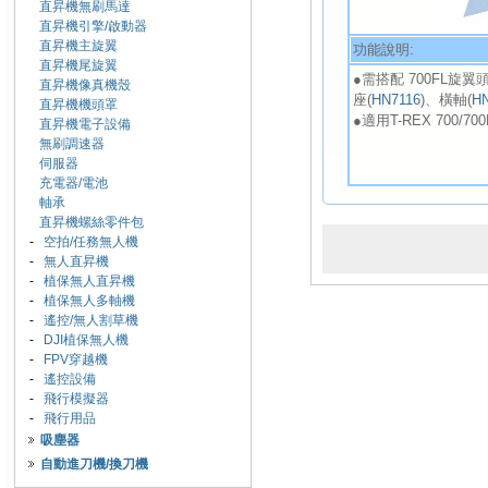
直昇機無刷馬達
直昇機引擎/啟動器
直昇機主旋翼
功能說明:
直昇機尾旋翼
●需搭配 700FL旋翼
直昇機像真機殼
座(
HN7116
)、橫軸(
H
直昇機機頭罩
●適用T-REX 700/700
直昇機電子設備
無刷調速器
伺服器
充電器/電池
軸承
直昇機螺絲零件包
-
空拍/任務無人機
-
無人直昇機
-
植保無人直昇機
-
植保無人多軸機
-
遙控/無人割草機
-
DJI植保無人機
-
FPV穿越機
-
遙控設備
-
飛行模擬器
-
飛行用品
吸塵器
自動進刀機/換刀機