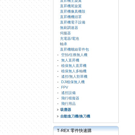
直昇機主旋翼
直昇機尾旋翼
直昇機像真機殼
直昇機機頭罩
直昇機電子設備
無刷調速器
伺服器
充電器/電池
軸承
直昇機螺絲零件包
-
空拍/任務無人機
-
無人直昇機
-
植保無人直昇機
-
植保無人多軸機
-
遙控/無人割草機
-
DJI植保無人機
-
FPV
-
遙控設備
-
飛行模擬器
-
飛行用品
吸塵器
自動進刀機/換刀機
T-REX 零件快速購