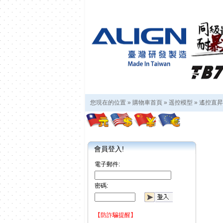
您現在的位置 »
購物車首頁
»
遥控模型
»
遙控直昇
會員登入!
電子郵件:
密碼:
【防詐騙提醒】