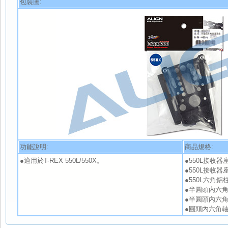
包裝圖:
功能說明:
商品規格:
●適用於T-REX 550L/550X。
●550L接收器座組
●550L接收器座組
●550L六角鋁柱 
●半圓頭內六角自
●半圓頭內六角自攻
●圓頭內六角軸套