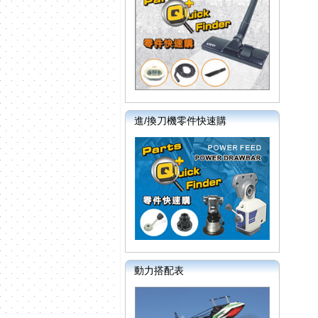
進/換刀機零件快速購
動力搭配表