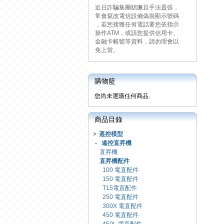
近日詐騙集團猖獗且手法囂張，
常會竄改電信設備偽裝顯示號碼
，若您接獲任何電話要您依指示
操作ATM，或請您提供信用卡、
金融卡帳號等資料，請勿理會以
免上當。
購物籃
您尚未選購任何商品.
商品目錄
遥控模型
-
遙控直昇機
直昇機
直昇機配件
100 電直配件
150 電直配件
T15電直配件
250 電直配件
300X 電直配件
450 電直配件