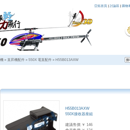
亞拓首頁
|
討論區
|
購物
機
»
直昇機配件
»
550X 電直配件
»
H55B013AXW
H55B013AXW
550X接收器座組
建議售價:￥ 146