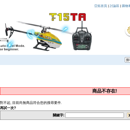
亞拓首頁
|
討論區
|
購物
商品不存在!
對不起, 目前尚無商品符合您的搜尋要件.
再試一次?
關鍵字: