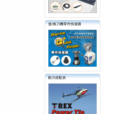
進/換刀機零件快速購
動力搭配表