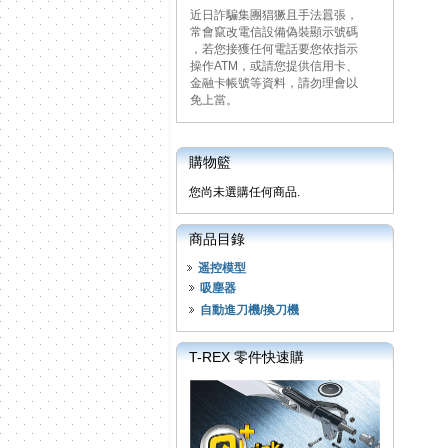
近日詐騙集團猖獗且手法囂張，
常會竄改電信設備偽裝顯示號碼
，若您接獲任何電話要您依指示
操作ATM，或請您提供信用卡、
金融卡帳號等資料，請勿理會以
免上當。
購物籃
您尚未選購任何商品.
商品目錄
遥控模型
吸塵器
自動進刀機/換刀機
T-REX 零件快速購