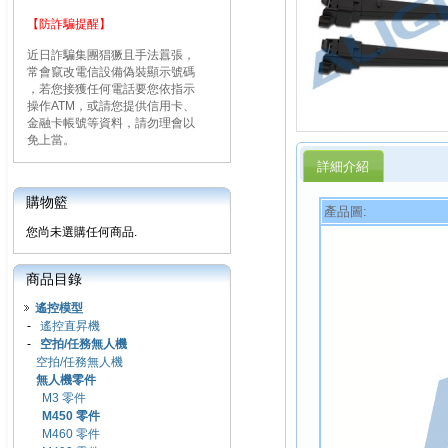
【防詐騙提醒】
近日詐騙集團猖獗且手法囂張，
常會竄改電信設備偽裝顯示號碼
，若您接獲任何電話要您依指示
操作ATM，或請您提供信用卡、
金融卡帳號等資料，請勿理會以
免上當。
詳細介紹
購物籃
產品圖:
您尚未選購任何商品.
商品目錄
遙控模型
-
遙控直昇機
-
空拍/任務無人機
空拍/任務無人機
無人機零件
M3 零件
M450 零件
M460 零件