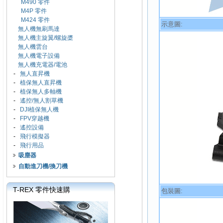
M490 零件
M4P 零件
M424 零件
示意圖:
無人機無刷馬達
無人機主旋翼/螺旋槳
無人機雲台
無人機電子設備
無人機充電器/電池
-
無人直昇機
-
植保無人直昇機
-
植保無人多軸機
-
遙控/無人割草機
-
DJI植保無人機
-
FPV穿越機
-
遙控設備
-
飛行模擬器
-
飛行用品
吸塵器
自動進刀機/換刀機
T-REX 零件快速購
包裝圖: