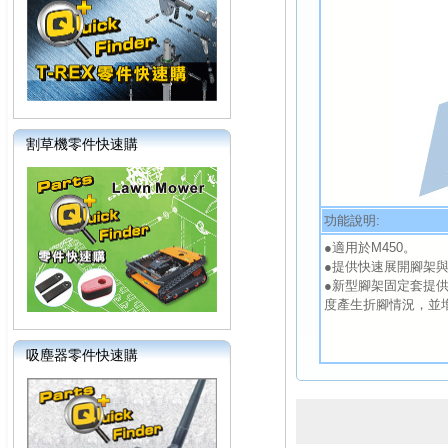
割草機零件快速購
功能說明:
●適用於M450。
●提供快速展開腳架
●新型腳架固定套提
度產生折腳情況，並
吸塵器零件快速購