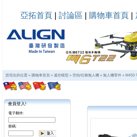
亞拓首頁
|
討論區
|
購物車首頁
|
您現在的位置 »
購物車首頁
»
遙控模型
»
空拍/任務無人機
»
無人機零件
»
M450
會員登入!
電子郵件:
密碼: