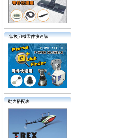
進/換刀機零件快速購
動力搭配表