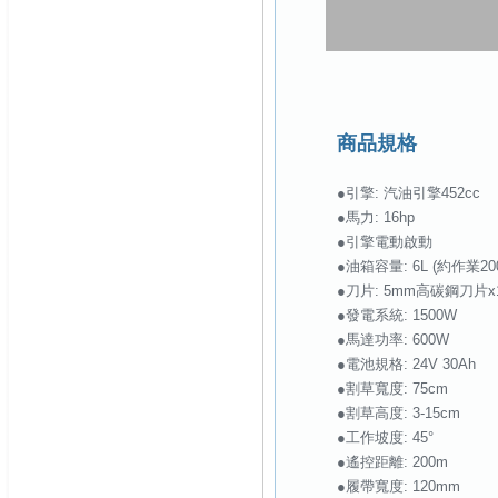
商品規格
●引擎: 汽油引擎452cc
●馬力: 16hp
●引擎電動啟動
●油箱容量: 6L (約作業20
●刀片: 5mm高碳鋼刀片x
●發電系統: 1500W
●馬達功率: 600W
●電池規格: 24V 30Ah
●割草寬度: 75cm
●割草高度: 3-15cm
●工作坡度: 45°
●遙控距離: 200m
●履帶寬度: 120mm