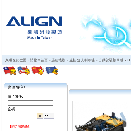
您現在的位置 »
購物車首頁
»
遥控模型
»
遙控/無人割草機
»
自動駕駛割草機
»
L
會員登入!
電子郵件:
密碼:
【防詐騙提醒】