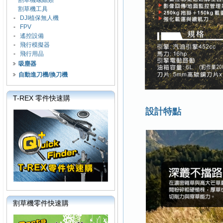
割草機螺絲類
割草機工具
-
DJI植保無人機
-
FPV
-
遙控設備
-
飛行模擬器
-
飛行用品
吸塵器
自動進刀機/換刀機
T-REX 零件快速購
設計特點
割草機零件快速購