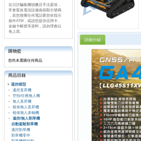
近日詐騙集團猖獗且手法囂張，
常會竄改電信設備偽裝顯示號碼
，若您接獲任何電話要您依指示
操作ATM，或請您提供信用卡、
金融卡帳號等資料，請勿理會以
免上當。
詳細介紹
購物籃
您尚未選購任何商品.
商品目錄
遥控模型
-
遙控直昇機
-
空拍/任務無人機
-
無人直昇機
-
植保無人直昇機
-
植保無人多軸機
-
遙控/無人割草機
自動駕駛割草機
遙控割草機
割草機零件