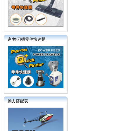
進/換刀機零件快速購
動力搭配表