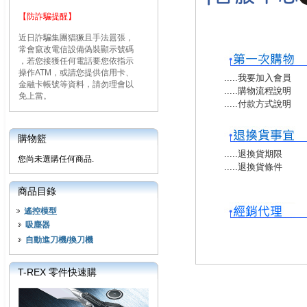
【防詐騙提醒】
近日詐騙集團猖獗且手法囂張，
常會竄改電信設備偽裝顯示號碼
，若您接獲任何電話要您依指示
操作ATM，或請您提供信用卡、
.....我要加入會員
金融卡帳號等資料，請勿理會以
.....購物流程說明
免上當。
.....付款方式說明
購物籃
.....退換貨期限
您尚未選購任何商品.
.....退換貨條件
商品目錄
遙控模型
吸塵器
自動進刀機/換刀機
T-REX 零件快速購