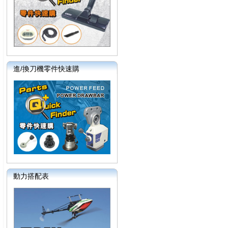
進/換刀機零件快速購
動力搭配表