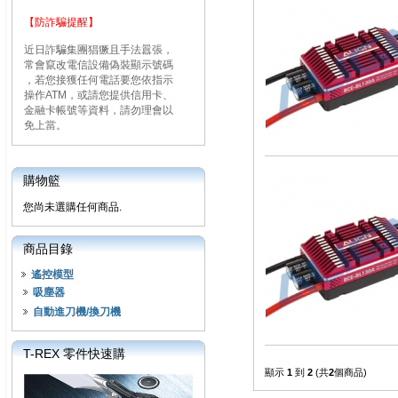
【防詐騙提醒】
近日詐騙集團猖獗且手法囂張，
常會竄改電信設備偽裝顯示號碼
，若您接獲任何電話要您依指示
操作ATM，或請您提供信用卡、
金融卡帳號等資料，請勿理會以
免上當。
購物籃
您尚未選購任何商品.
商品目錄
遙控模型
吸塵器
自動進刀機/換刀機
T-REX 零件快速購
顯示
1
到
2
(共
2
個商品)