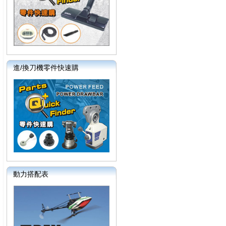
進/換刀機零件快速購
動力搭配表