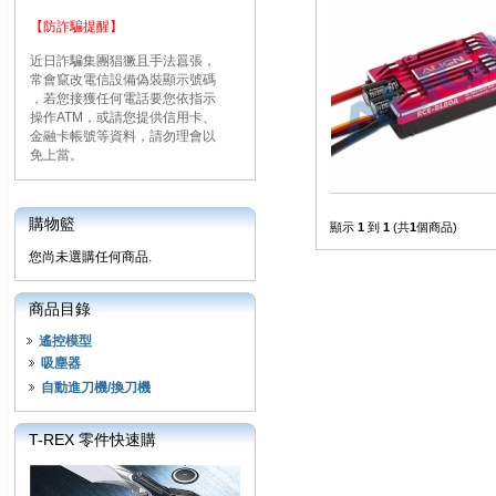
【防詐騙提醒】
近日詐騙集團猖獗且手法囂張，
常會竄改電信設備偽裝顯示號碼
，若您接獲任何電話要您依指示
操作ATM，或請您提供信用卡、
金融卡帳號等資料，請勿理會以
免上當。
購物籃
顯示
1
到
1
(共
1
個商品)
您尚未選購任何商品.
商品目錄
遙控模型
吸塵器
自動進刀機/換刀機
T-REX 零件快速購