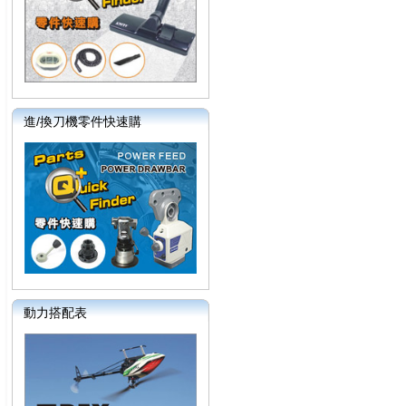
進/換刀機零件快速購
動力搭配表