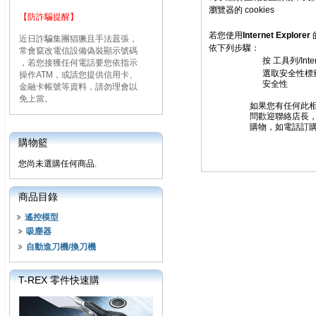
瀏覽器的 cookies
【防詐騙提醒】
若您使用
Internet Explorer
近日詐騙集團猖獗且手法囂張，
依下列步驟：
常會竄改電信設備偽裝顯示號碼
按 工具列/Inte
，若您接獲任何電話要您依指示
選取安全性標
操作ATM，或請您提供信用卡、
安全性
金融卡帳號等資料，請勿理會以
免上當。
如果您有任何此
問歡迎聯絡店長
購物，如電話訂購
購物籃
您尚未選購任何商品.
商品目錄
遙控模型
吸塵器
自動進刀機/換刀機
T-REX 零件快速購