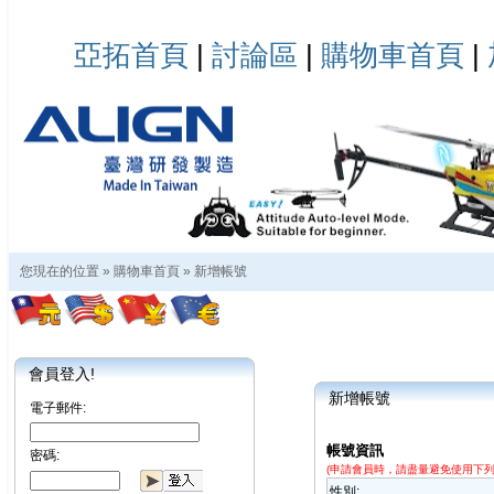
亞拓首頁
|
討論區
|
購物車首頁
|
您現在的位置 »
購物車首頁
»
新增帳號
會員登入!
新增帳號
電子郵件:
帳號資訊
密碼:
(申請會員時，請盡量避免使用下列電
性別: