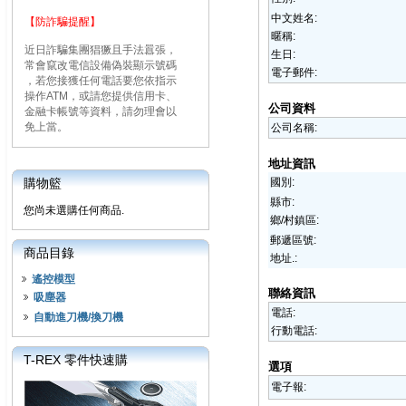
中文姓名:
【防詐騙提醒】
暱稱:
近日詐騙集團猖獗且手法囂張，
生日:
常會竄改電信設備偽裝顯示號碼
電子郵件:
，若您接獲任何電話要您依指示
操作ATM，或請您提供信用卡、
公司資料
金融卡帳號等資料，請勿理會以
免上當。
公司名稱:
地址資訊
購物籃
國別:
縣市:
您尚未選購任何商品.
鄉/村鎮區:
郵遞區號:
商品目錄
地址.:
遙控模型
聯絡資訊
吸塵器
電話:
自動進刀機/換刀機
行動電話:
T-REX 零件快速購
選項
電子報: