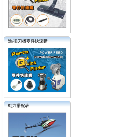
進/換刀機零件快速購
動力搭配表