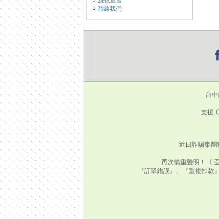
綠色宣言
聯絡我們
台中
支援 C
近日詐騙集團
再次慎重聲明！《 
『訂單錯誤』、『重複扣款