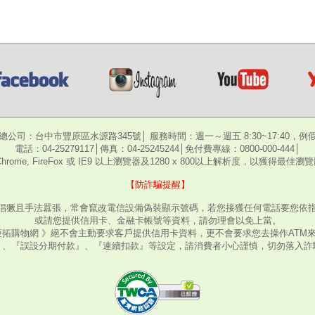
總公司：台中市豐原區水源路345號│ 服務時間：週一～週五 8:30~17:40，例
電話：04-25279117│傳真：04-25245244│免付費專線：0800-000-444│
hrome, FireFox 或 IE9 以上瀏覽器及1280 x 800以上解析度，以獲得最佳
【防詐騙提醒】
猖獗且手法囂張，常會竄改電信設備偽裝顯示號碼，若您接獲任何電話要您依指
或請您提供信用卡、金融卡帳號等資料，請勿理會以免上當。
亞拓購物網 》絕不會主動要求客戶提供信用卡資料，更不會要求您去操作ATM
』、『誤設分期付款』、『連續扣款』等設定，請消費者小心謹慎，切勿落入詐