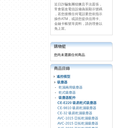
近日詐騙集團猖獗且手法囂張，
常會竄改電信設備偽裝顯示號碼
，若您接獲任何電話要您依指示
操作ATM，或請您提供信用卡、
金融卡帳號等資料，請勿理會以
免上當。
購物籃
您尚未選購任何商品.
商品目錄
遙控模型
吸塵器
-
乾濕兩用吸塵器
-
乾式吸塵器
-
吸塵器配件
CE-E220 吸易乾式吸塵器
CE-9810 吸易乾濕吸塵器
CE-32 吸易乾濕吸塵器
AVC-1015 亞拓乾濕吸塵器
AVC-2015 亞拓乾濕吸塵器