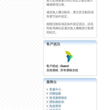
最大起飛重量250公克以上遙控無人
機應辦理註冊。
遙控無人機活動前，應注意活動區域
與遵守操作規定。
相關活動區域及操作規定資訊，請見
民航局網站及遙控無人機圖資行動應
用程式。
客戶資訊
客戶群組 :
Guest
含稅價格 : 所有價格含稅
服務台
客服中心
消費提醒
會員服務條款
隱私權政策
免責聲明