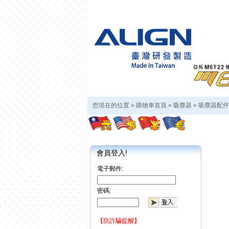
您現在的位置 »
購物車首頁
»
吸塵器
»
吸塵器配件
會員登入!
電子郵件:
密碼:
【防詐騙提醒】