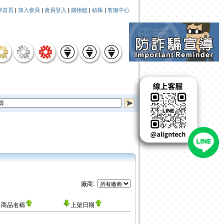
車首頁
|
加入會員
|
會員登入
|
購物籃
|
結帳
|
客服中心
廠商:
商品名稱
上架日期