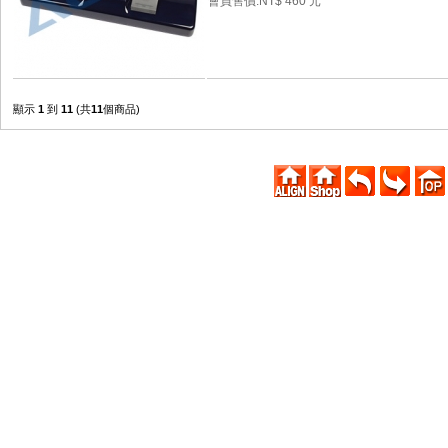
會員售價:NT$ 460 元
顯示
1
到
11
(共
11
個商品)