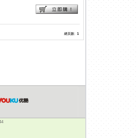
總頁數:
1
44