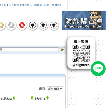
車首頁
|
加入會員
|
會員登入
|
購物籃
|
結帳
|
客服中心
廠商:
商品名稱
上架日期