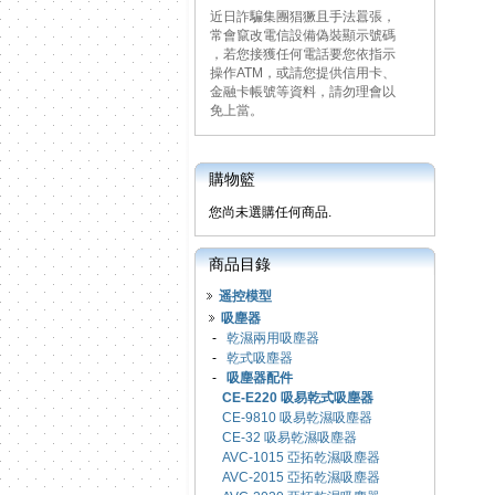
近日詐騙集團猖獗且手法囂張，
常會竄改電信設備偽裝顯示號碼
，若您接獲任何電話要您依指示
操作ATM，或請您提供信用卡、
金融卡帳號等資料，請勿理會以
免上當。
購物籃
您尚未選購任何商品.
商品目錄
遥控模型
吸塵器
-
乾濕兩用吸塵器
-
乾式吸塵器
-
吸塵器配件
CE-E220 吸易乾式吸塵器
CE-9810 吸易乾濕吸塵器
CE-32 吸易乾濕吸塵器
AVC-1015 亞拓乾濕吸塵器
AVC-2015 亞拓乾濕吸塵器