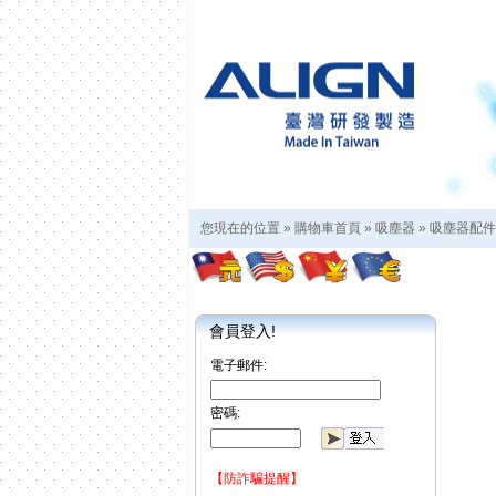
您現在的位置 »
購物車首頁
»
吸塵器
»
吸塵器配件
會員登入!
電子郵件:
密碼:
【防詐騙提醒】