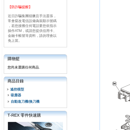
【防詐騙提醒】
近日詐騙集團猖獗且手法囂張，
常會竄改電信設備偽裝顯示號碼
，若您接獲任何電話要您依指示
操作ATM，或請您提供信用卡、
金融卡帳號等資料，請勿理會以
免上當。
購物籃
您尚未選購任何商品.
商品目錄
遙控模型
吸塵器
自動進刀機/換刀機
T-REX 零件快速購