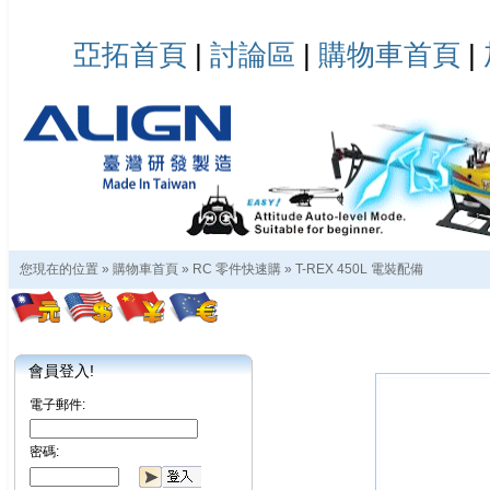
亞拓首頁
|
討論區
|
購物車首頁
|
您現在的位置 »
購物車首頁
»
RC 零件快速購
»
T-REX 450L 電裝配備
會員登入!
電子郵件:
密碼: