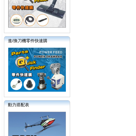
進/換刀機零件快速購
動力搭配表