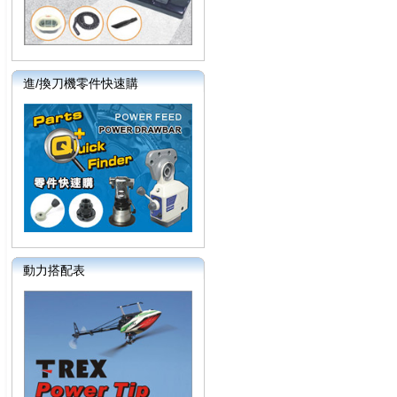
進/換刀機零件快速購
動力搭配表