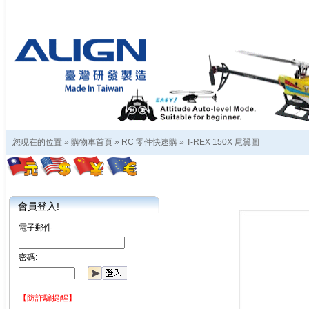
您現在的位置 »
購物車首頁
»
RC 零件快速購
»
T-REX 150X 尾翼圖
會員登入!
電子郵件:
密碼:
【防詐騙提醒】