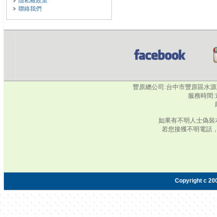
隱私權政策
聯絡我們
豐原總公司:台中市豐原區水源路345號‧
服務時間:週
如果有不明人士偽裝
若您接獲不明電話
Copyright c 