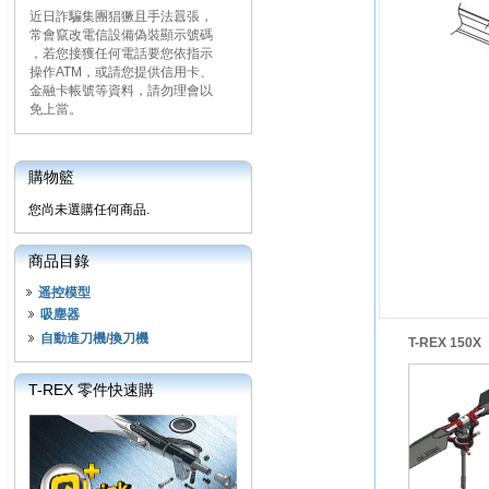
近日詐騙集團猖獗且手法囂張，
常會竄改電信設備偽裝顯示號碼
，若您接獲任何電話要您依指示
操作ATM，或請您提供信用卡、
金融卡帳號等資料，請勿理會以
免上當。
購物籃
您尚未選購任何商品.
商品目錄
遥控模型
吸塵器
自動進刀機/換刀機
T-REX 150X
T-REX 零件快速購