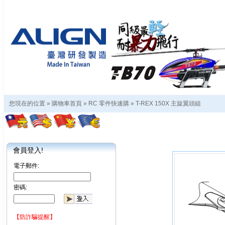
您現在的位置 »
購物車首頁
»
RC 零件快速購
»
T-REX 150X 主旋翼頭組
會員登入!
電子郵件:
密碼:
【防詐騙提醒】