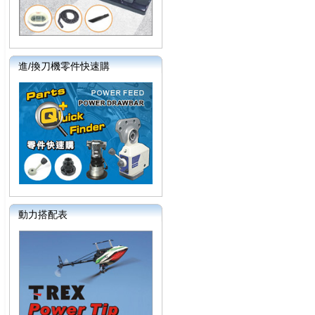
進/換刀機零件快速購
動力搭配表