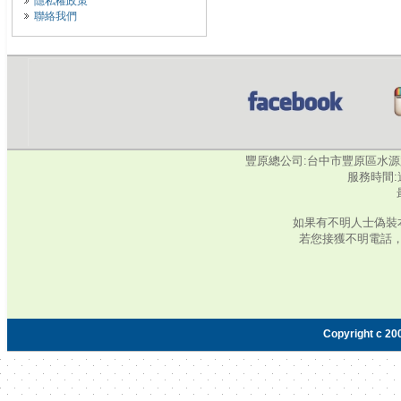
隱私權政策
聯絡我們
豐原總公司:台中市豐原區水源路345號‧
服務時間:週
如果有不明人士偽裝
若您接獲不明電話
Copyright c 