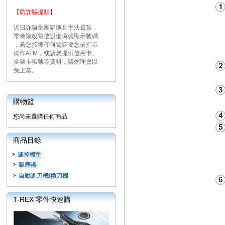
【防詐騙提醒】
近日詐騙集團猖獗且手法囂張，
常會竄改電信設備偽裝顯示號碼
，若您接獲任何電話要您依指示
操作ATM，或請您提供信用卡、
金融卡帳號等資料，請勿理會以
免上當。
購物籃
您尚未選購任何商品.
商品目錄
遙控模型
吸塵器
自動進刀機/換刀機
T-REX 零件快速購