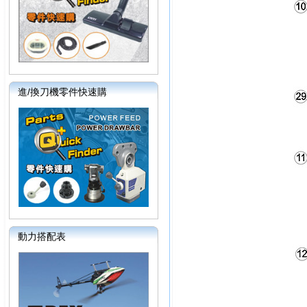
進/換刀機零件快速購
動力搭配表