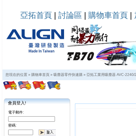
亞拓首頁
|
討論區
|
購物車首頁
|
您現在的位置 »
購物車首頁
»
吸塵器零件快速購
»
亞拓工業用吸塵器 AVC-2240/2
會員登入!
電子郵件:
密碼: