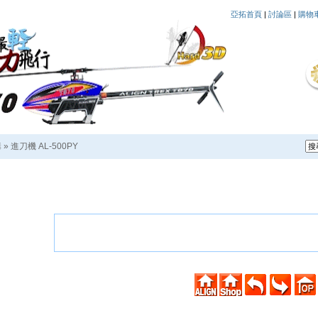
亞拓首頁
|
討論區
|
購物
購
»
進刀機 AL-500PY