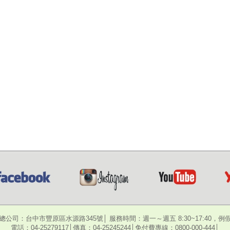
總公司：台中市豐原區水源路345號│ 服務時間：週一～週五 8:30~17:40，例
電話：04-25279117│傳真：04-25245244│免付費專線：0800-000-444│