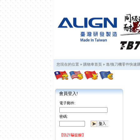
您現在的位置 »
購物車首頁
»
進/換刀機零件快速
會員登入!
電子郵件:
密碼:
【防詐騙提醒】