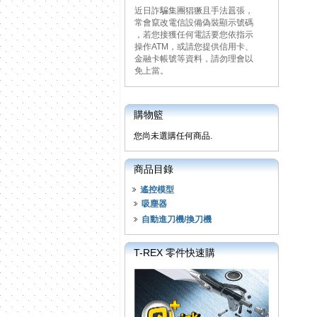
近日詐騙集團猖獗且手法囂張，
常會竄改電信設備偽裝顯示號碼
，若您接獲任何電話要您依指示
操作ATM，或請您提供信用卡、
金融卡帳號等資料，請勿理會以
免上當。
購物籃
您尚未選購任何商品.
商品目錄
遙控模型
吸塵器
自動進刀機/換刀機
T-REX 零件快速購