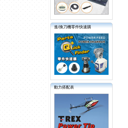
進/換刀機零件快速購
動力搭配表