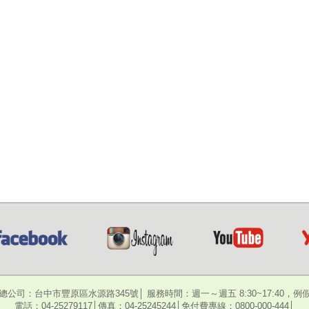
總公司：台中市豐原區水源路345號│ 服務時間：週一～週五 8:30~17:40，例
電話：04-25279117│傳真：04-25245244│免付費專線：0800-000-444│