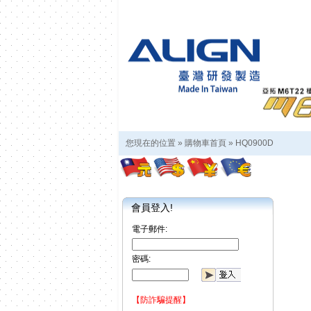
您現在的位置 »
購物車首頁
»
HQ0900D
會員登入!
電子郵件:
密碼:
【防詐騙提醒】