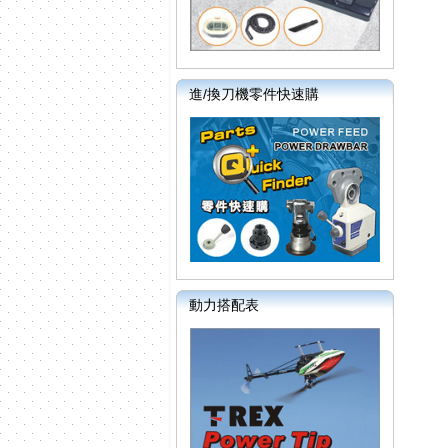
進/換刀機零件快速購
動力搭配表