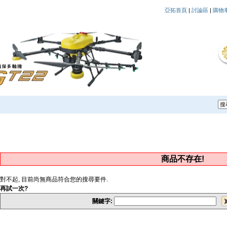
亞拓首頁
|
討論區
|
購物
商品不存在!
對不起, 目前尚無商品符合您的搜尋要件.
再試一次?
關鍵字: