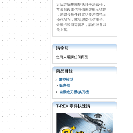
近日詐騙集團猖獗且手法囂張，
常會竄改電信設備偽裝顯示號碼
，若您接獲任何電話要您依指示
操作ATM，或請您提供信用卡、
金融卡帳號等資料，請勿理會以
免上當。
購物籃
您尚未選購任何商品.
商品目錄
遙控模型
吸塵器
自動進刀機/換刀機
T-REX 零件快速購